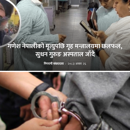
गणेश नेपालीको मृत्युपछि गृह मन्त्रालयमा छलफल,
सुधन गुरुङ अस्पताल जाँदै
निगरानी संवाददाता
-
२०८३ असार २६