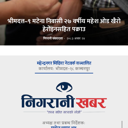
भीमदत्त–९ मटेना निवासी २७ वर्षीय महेश ओड खैरो
हेरोइनसहित पक्राउ
निगरानी संवाददाता
-
२०८३ असार २४
महेन्द्रनगर मिडिया नेटवर्क सञ्चालित
कार्यालयः भीमदत्त–१८ कञ्चनपुर
अध्यक्ष तथा प्रबन्ध निर्देशकः