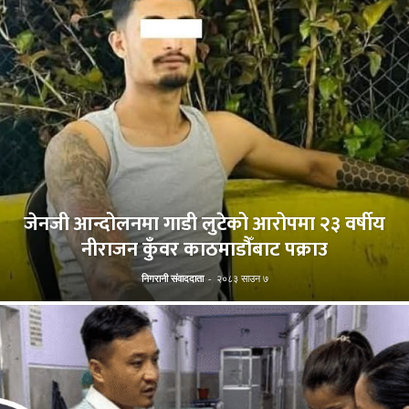
जेनजी आन्दोलनमा गाडी लुटेको आरोपमा २३ वर्षीय
नीराजन कुँवर काठमाडौँबाट पक्राउ
निगरानी संवाददाता
-
२०८३ साउन ७