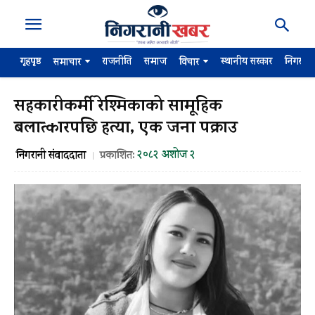
गृहपृष्ठ
राजनीति
समाज
स्थानीय सरकार
निगरान
समाचार
विचार
सहकारीकर्मी रेश्मिकाको सामूहिक
बलात्कारपछि हत्या, एक जना पक्राउ
२०८२ अशोज २
निगरानी संवाददाता
प्रकाशित: