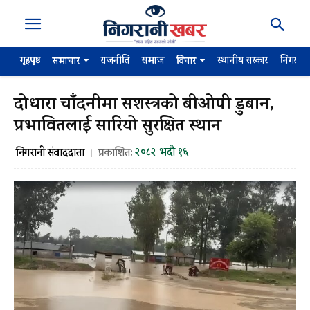
गृहपृष्ठ
राजनीति
समाज
स्थानीय सरकार
निगरान
समाचार
विचार
दोधारा चाँदनीमा सशस्त्रको बीओपी डुबान,
प्रभावितलाई सारियो सुरक्षित स्थान
२०८२ भदौ १६
निगरानी संवाददाता
प्रकाशित: