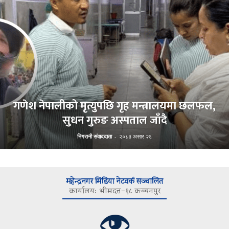
गणेश नेपालीको मृत्युपछि गृह मन्त्रालयमा छलफल,
सुधन गुरुङ अस्पताल जाँदै
निगरानी संवाददाता
-
२०८३ असार २६
महेन्द्रनगर मिडिया नेटवर्क सञ्चालित
कार्यालयः भीमदत्त–१८ कञ्चनपुर