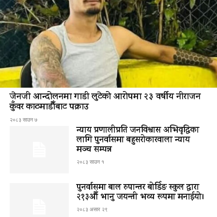
जेनजी आन्दोलनमा गाडी लुटेको आरोपमा २३ वर्षीय नीराजन
कुँवर काठमाडौँबाट पक्राउ
२०८३ साउन ७
न्याय प्रणालीप्रति जनविश्वास अभिवृद्धिका
लागि पुनर्वासमा बहुसरोकारवाला न्याय
मञ्च सम्पन्न
२०८३ साउन १
पुनर्वासमा बाल रुपान्तर बोर्डिङ स्कुल द्धारा
२१३औँ भानु जयन्ती भव्य रूपमा मनाईयो।
२०८३ असार २९