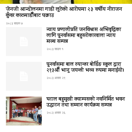
जेनजी आन्दोलनमा गाडी लुटेको आरोपमा २३ वर्षीय नीराजन
कुँवर काठमाडौँबाट पक्राउ
२०८३ साउन ७
न्याय प्रणालीप्रति जनविश्वास अभिवृद्धिका
लागि पुनर्वासमा बहुसरोकारवाला न्याय
मञ्च सम्पन्न
२०८३ साउन १
पुनर्वासमा बाल रुपान्तर बोर्डिङ स्कुल द्धारा
२१३औँ भानु जयन्ती भव्य रूपमा मनाईयो।
२०८३ असार २९
घटाल बहुमुखी क्याम्पसको नवनिर्मित भवन
उद्घाटन तथा सम्मान कार्यक्रम सम्पन्न
२०८३ असार २६