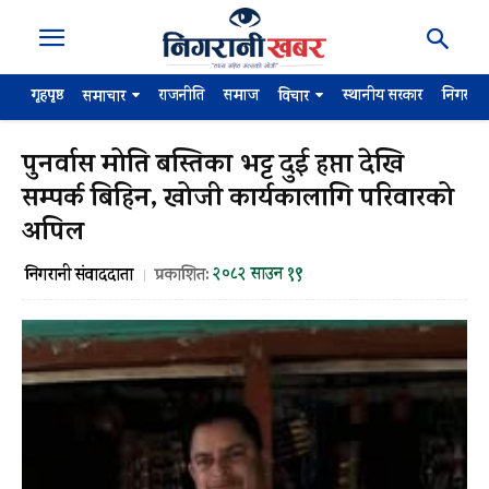
गृहपृष्ठ
राजनीति
समाज
स्थानीय सरकार
निगरान
समाचार
विचार
पुनर्वास मोति बस्तिका भट्ट दुई हप्ता देखि
सम्पर्क बिहिन, खोजी कार्यकालागि परिवारको
अपिल
२०८२ साउन १९
निगरानी संवाददाता
प्रकाशित: