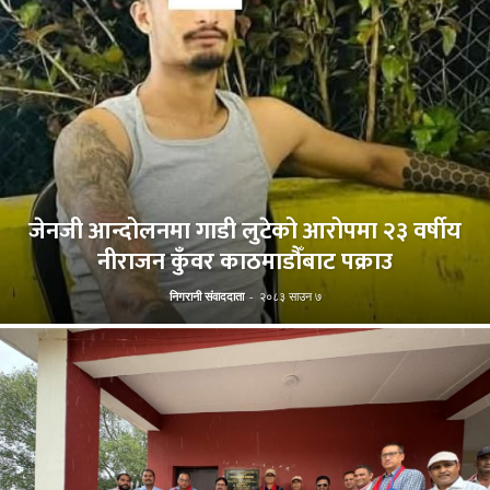
जेनजी आन्दोलनमा गाडी लुटेको आरोपमा २३ वर्षीय
नीराजन कुँवर काठमाडौँबाट पक्राउ
निगरानी संवाददाता
-
२०८३ साउन ७