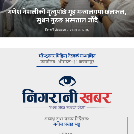
गणेश नेपालीको मृत्युपछि गृह मन्त्रालयमा छलफल,
सुधन गुरुङ अस्पताल जाँदै
निगरानी संवाददाता
-
२०८३ असार २६
महेन्द्रनगर मिडिया नेटवर्क सञ्चालित
कार्यालयः भीमदत्त–१८ कञ्चनपुर
अध्यक्ष तथा प्रबन्ध निर्देशकः
मनोज प्रसाद भट्ट