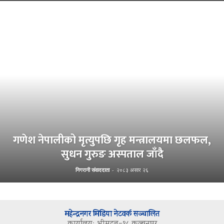
गणेश नेपालीको मृत्युपछि गृह मन्त्रालयमा छलफल,
सुधन गुरुङ अस्पताल जाँदै
निगरानी संवाददाता
-
२०८३ असार २६
महेन्द्रनगर मिडिया नेटवर्क सञ्चालित
कार्यालयः भीमदत्त–१८ कञ्चनपुर