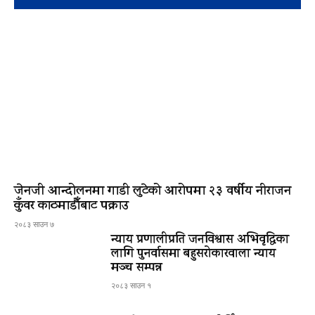
जेनजी आन्दोलनमा गाडी लुटेको आरोपमा २३ वर्षीय नीराजन
कुँवर काठमाडौँबाट पक्राउ
२०८३ साउन ७
न्याय प्रणालीप्रति जनविश्वास अभिवृद्धिका
लागि पुनर्वासमा बहुसरोकारवाला न्याय
मञ्च सम्पन्न
२०८३ साउन १