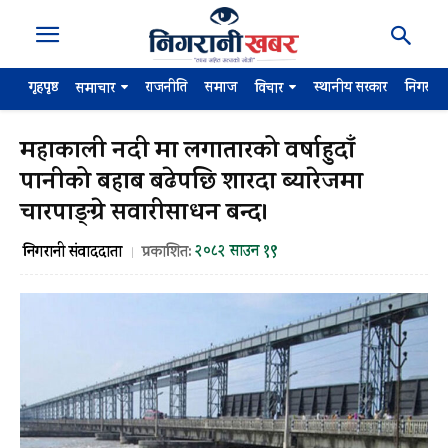
गृहपृष्ठ
राजनीति
समाज
स्थानीय सरकार
निगरान
समाचार
विचार
महाकाली नदी मा लगातारको वर्षाहुदाँ
पानीको बहाब बढेपछि शारदा ब्यारेजमा
चारपाङ्ग्रे सवारीसाधन बन्द।
२०८२ साउन १९
निगरानी संवाददाता
प्रकाशित: