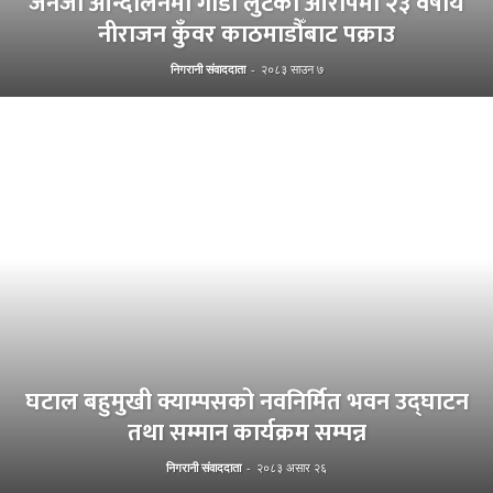
जेनजी आन्दोलनमा गाडी लुटेको आरोपमा २३ वर्षीय
नीराजन कुँवर काठमाडौँबाट पक्राउ
निगरानी संवाददाता
-
२०८३ साउन ७
घटाल बहुमुखी क्याम्पसको नवनिर्मित भवन उद्घाटन
तथा सम्मान कार्यक्रम सम्पन्न
निगरानी संवाददाता
-
२०८३ असार २६