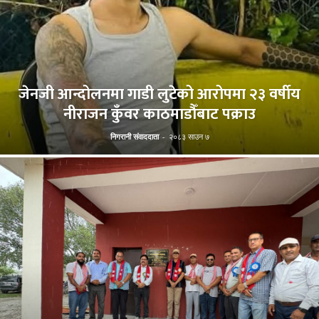
जेनजी आन्दोलनमा गाडी लुटेको आरोपमा २३ वर्षीय
नीराजन कुँवर काठमाडौँबाट पक्राउ
निगरानी संवाददाता
-
२०८३ साउन ७