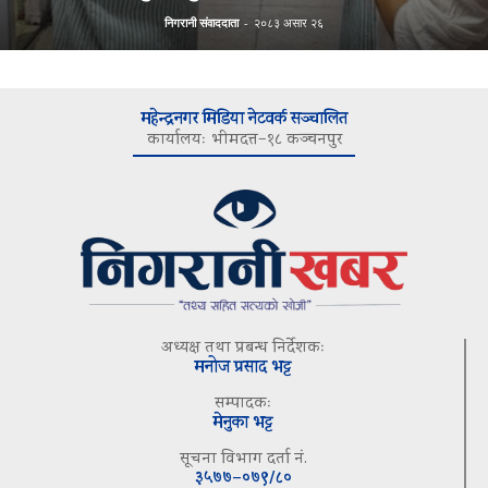
निगरानी संवाददाता
-
२०८३ असार २६
महेन्द्रनगर मिडिया नेटवर्क सञ्चालित
कार्यालयः भीमदत्त–१८ कञ्चनपुर
अध्यक्ष तथा प्रबन्ध निर्देशकः
मनोज प्रसाद भट्ट
सम्पादकः
मेनुका भट्ट
सूचना विभाग दर्ता नं.
३५७७–०७९/८०