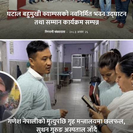
घटाल बहुमुखी क्याम्पसको नवनिर्मित भवन उद्घाटन
तथा सम्मान कार्यक्रम सम्पन्न
निगरानी संवाददाता
-
२०८३ असार २६
गणेश नेपालीको मृत्युपछि गृह मन्त्रालयमा छलफल,
सुधन गुरुङ अस्पताल जाँदै