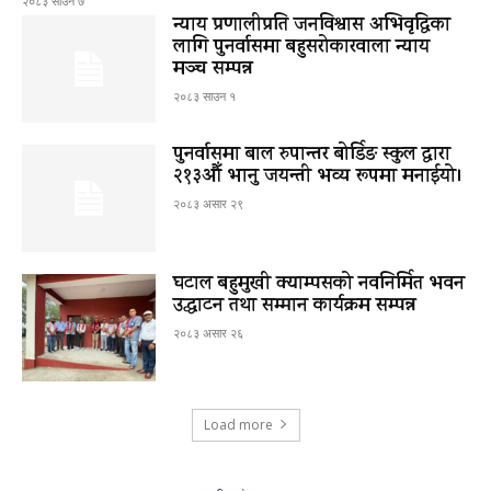
२०८३ साउन ७
न्याय प्रणालीप्रति जनविश्वास अभिवृद्धिका
लागि पुनर्वासमा बहुसरोकारवाला न्याय
मञ्च सम्पन्न
२०८३ साउन १
पुनर्वासमा बाल रुपान्तर बोर्डिङ स्कुल द्धारा
२१३औँ भानु जयन्ती भव्य रूपमा मनाईयो।
२०८३ असार २९
घटाल बहुमुखी क्याम्पसको नवनिर्मित भवन
उद्घाटन तथा सम्मान कार्यक्रम सम्पन्न
२०८३ असार २६
Load more