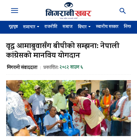
गृहपृष्ठ
राजनीति
समाज
स्थानीय सरकार
निगरान
समाचार
विचार
वृद्ध आमाबुवासँग बीपीको सम्झना: नेपाली
कांग्रेसको मानविय योगदान
२०८२ साउन ६
निगरानी संवाददाता
प्रकाशित: