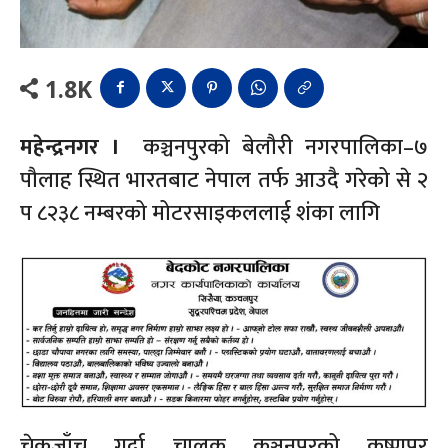
1.8K
महेन्द्रनगर ।
कञ्चनपुरको बेलौरी नगरपालिका–७
पौलाह स्थित भारतबाट नेपाल तर्फ आउदै गरेको से २
प ८२३८ नम्बरको मोटरसाइकललाई शंका लागि
चेकजाँच गर्दा चालक कञ्चनपुरको कृष्णपुर