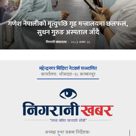
गणेश नेपालीको मृत्युपछि गृह मन्त्रालयमा छलफल,
सुधन गुरुङ अस्पताल जाँदै
निगरानी संवाददाता
-
२०८३ असार २६
महेन्द्रनगर मिडिया नेटवर्क सञ्चालित
कार्यालयः भीमदत्त–१८ कञ्चनपुर
अध्यक्ष तथा प्रबन्ध निर्देशकः