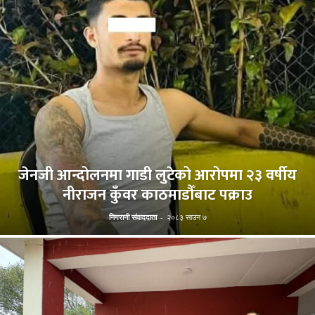
जेनजी आन्दोलनमा गाडी लुटेको आरोपमा २३ वर्षीय
नीराजन कुँवर काठमाडौँबाट पक्राउ
निगरानी संवाददाता
-
२०८३ साउन ७