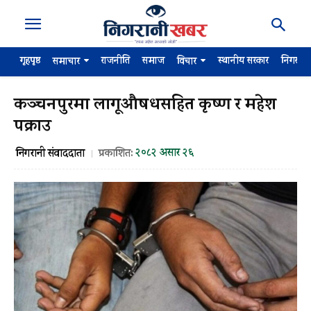
गृहपृष्ठ
राजनीति
समाज
स्थानीय सरकार
निगरान
समाचार
विचार
कञ्चनपुरमा लागूऔषधसहित कृष्ण र महेश
पक्राउ
२०८२ असार २६
निगरानी संवाददाता
प्रकाशित: