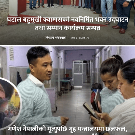
घटाल बहुमुखी क्याम्पसको नवनिर्मित भवन उद्घाटन
तथा सम्मान कार्यक्रम सम्पन्न
निगरानी संवाददाता
-
२०८३ असार २६
गणेश नेपालीको मृत्युपछि गृह मन्त्रालयमा छलफल,