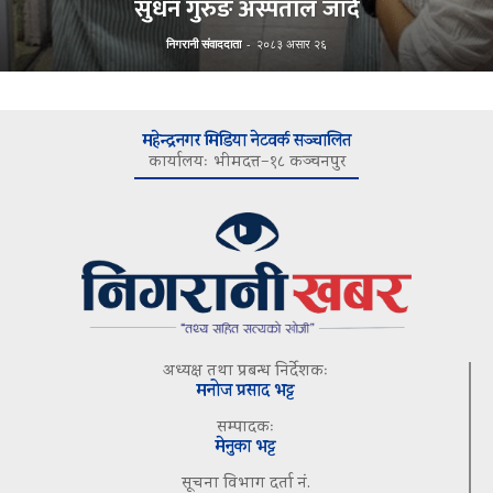
सुधन गुरुङ अस्पताल जाँदै
निगरानी संवाददाता
-
२०८३ असार २६
महेन्द्रनगर मिडिया नेटवर्क सञ्चालित
कार्यालयः भीमदत्त–१८ कञ्चनपुर
अध्यक्ष तथा प्रबन्ध निर्देशकः
मनोज प्रसाद भट्ट
सम्पादकः
मेनुका भट्ट
सूचना विभाग दर्ता नं.