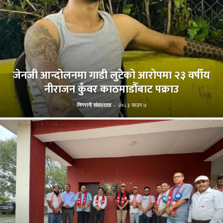
जेनजी आन्दोलनमा गाडी लुटेको आरोपमा २३ वर्षीय
नीराजन कुँवर काठमाडौँबाट पक्राउ
निगरानी संवाददाता
-
२०८३ साउन ७