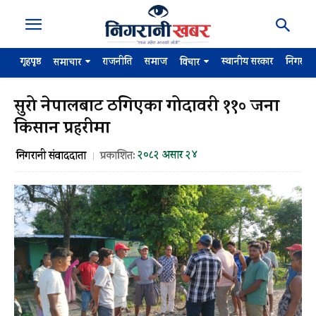
गृहपृष्ठ
राजनीति
समाज
स्थानीय सरकार
निगरान
समाचार
विचार
सुरो नेपालबाट ठगिएका गोदावरी ११० जना
किसान प्रहरीमा
२०८२ असार २४
निगरानी संवाददाता
प्रकाशित: