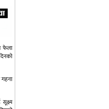
ा फेला
 दिनको
ा गहना
ूक्ष्म