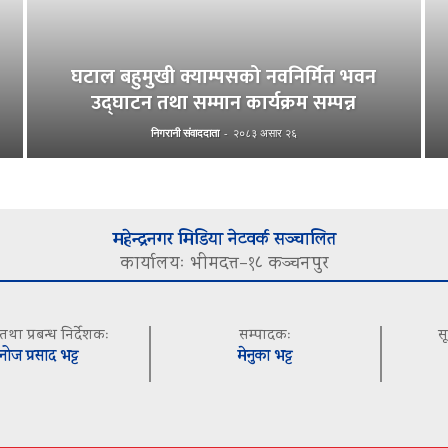
घटाल बहुमुखी क्याम्पसको नवनिर्मित भवन
उद्घाटन तथा सम्मान कार्यक्रम सम्पन्न
निगरानी संवाददाता
-
२०८३ असार २६
महेन्द्रनगर मिडिया नेटवर्क सञ्चालित
कार्यालयः भीमदत्त–१८ कञ्चनपुर
 तथा प्रबन्ध निर्देशकः
सम्पादकः
स
नोज प्रसाद भट्ट
मेनुका भट्ट