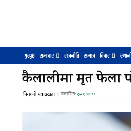
गृहपृष्ठ
समाचार
राजनीति
समाज
विचार
स्था
कैलालीमा मृत फेला परे
निगरानी संवाददाता
प्रकाशित:
२०८२ असार ८