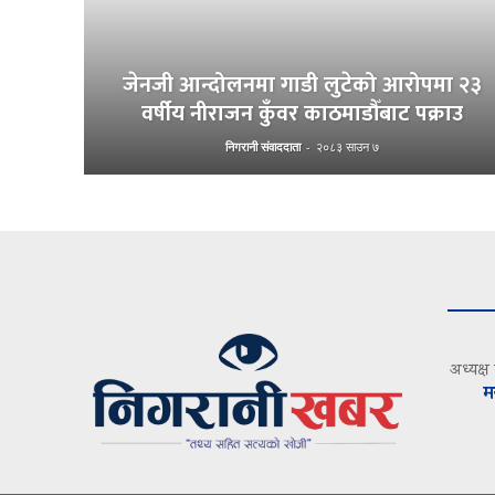
जेनजी आन्दोलनमा गाडी लुटेको आरोपमा २३
वर्षीय नीराजन कुँवर काठमाडौँबाट पक्राउ
निगरानी संवाददाता
-
२०८३ साउन ७
अध्यक्ष
म