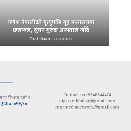
गणेश नेपालीको मृत्युपछि गृह मन्त्रालयमा
छलफल, सुधन गुरुङ अस्पताल जाँदै
निगरानी संवाददाता
-
२०८३ असार २६
Contact no.: 9848844474
ूचना विभाग दर्ता नं.
nigaranikhabar@gmail.com
३५७७–०७९/८०
mnrmedianetwork@gmail.com