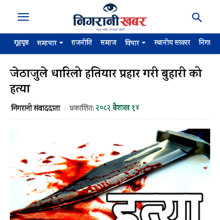
गृहपृष्ठ
राजनीति
समाज
स्थानीय सरकार
निगरान
समाचार
विचार
जेठाजुले धारिलो हतियार प्रहार गरी बुहारी को
हत्या
२०८२ बैशाख १४
निगरानी संवाददाता
प्रकाशित: