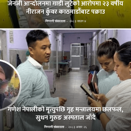
जेनजी आन्दोलनमा गाडी लुटेको आरोपमा २३ वर्षीय
नीराजन कुँवर काठमाडौँबाट पक्राउ
निगरानी संवाददाता
-
२०८३ साउन ७
गणेश नेपालीको मृत्युपछि गृह मन्त्रालयमा छलफल,
सुधन गुरुङ अस्पताल जाँदै
निगरानी संवाददाता
-
२०८३ असार २६