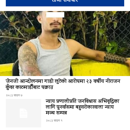
ताजा समाचार
जेनजी आन्दोलनमा गाडी लुटेको आरोपमा २३ वर्षीय नीराजन
कुँवर काठमाडौँबाट पक्राउ
२०८३ साउन ७
न्याय प्रणालीप्रति जनविश्वास अभिवृद्धिका
लागि पुनर्वासमा बहुसरोकारवाला न्याय
मञ्च सम्पन्न
२०८३ साउन १