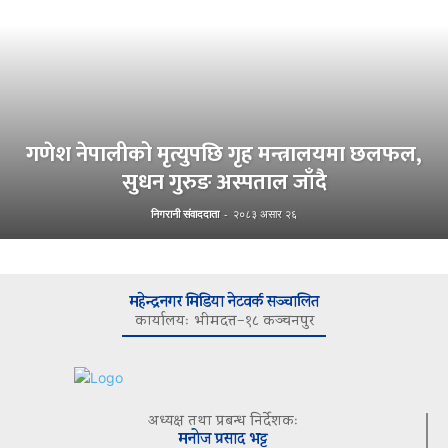
गणेश नेपालीको मृत्युपछि गृह मन्त्रालयमा छलफल,
सुधन गुरुङ अस्पताल जाँदै
निगरानी संवाददाता
-
२०८३ असार २६
महेन्द्रनगर मिडिया नेटवर्क सञ्चालित
कार्यालयः भीमदत्त–१८ कञ्चनपुर
अध्यक्ष तथा प्रबन्ध निर्देशकः
मनोज प्रसाद भट्ट