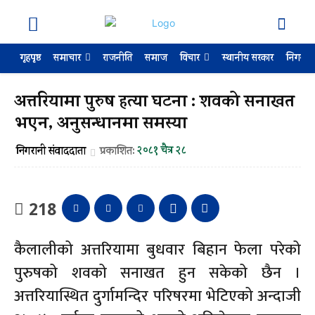
गृहपृष्ठ
राजनीति
समाज
स्थानीय सरकार
निगरान
समाचार
विचार
अत्तरियामा पुरुष हत्या घटना : शवको सनाखत
भएन, अनुसन्धानमा समस्या
२०८१ चैत्र २८
निगरानी संवाददाता
प्रकाशित:
218
कैलालीको अत्तरियामा बुधवार बिहान फेला परेको
पुरुषको शवको सनाखत हुन सकेको छैन ।
अत्तरियास्थित दुर्गामन्दिर परिषरमा भेटिएको अन्दाजी