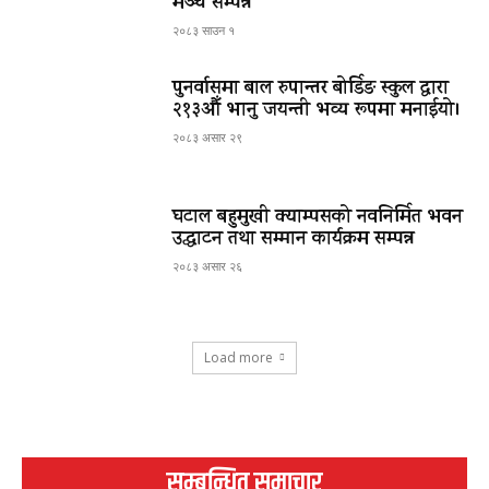
मञ्च सम्पन्न
२०८३ साउन १
पुनर्वासमा बाल रुपान्तर बोर्डिङ स्कुल द्धारा
२१३औँ भानु जयन्ती भव्य रूपमा मनाईयो।
२०८३ असार २९
घटाल बहुमुखी क्याम्पसको नवनिर्मित भवन
उद्घाटन तथा सम्मान कार्यक्रम सम्पन्न
२०८३ असार २६
Load more
सम्बन्धित समाचार