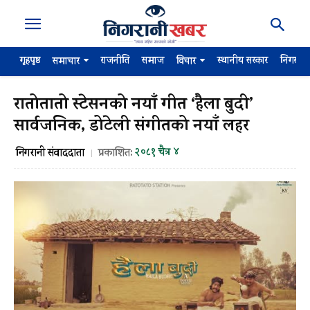
गृहपृष्ठ
राजनीति
समाज
स्थानीय सरकार
निगरान
समाचार
विचार
रातोतातो स्टेसनको नयाँ गीत ‘हैला बुदी’
सार्वजनिक, डोटेली संगीतको नयाँ लहर
२०८१ चैत्र ४
निगरानी संवाददाता
प्रकाशित: