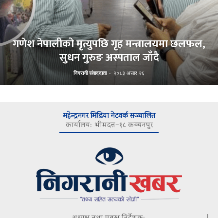
गणेश नेपालीको मृत्युपछि गृह मन्त्रालयमा छलफल,
सुधन गुरुङ अस्पताल जाँदै
निगरानी संवाददाता
-
२०८३ असार २६
महेन्द्रनगर मिडिया नेटवर्क सञ्चालित
कार्यालयः भीमदत्त–१८ कञ्चनपुर