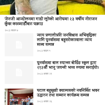
जेनजी आन्दोलनमा गाडी लुटेको आरोपमा २३ वर्षीय नीराजन
कुँवर काठमाडौँबाट पक्राउ
२०८३ साउन ७
न्याय प्रणालीप्रति जनविश्वास अभिवृद्धिका
लागि पुनर्वासमा बहुसरोकारवाला न्याय
मञ्च सम्पन्न
२०८३ साउन १
पुनर्वासमा बाल रुपान्तर बोर्डिङ स्कुल द्धारा
२१३औँ भानु जयन्ती भव्य रूपमा मनाईयो।
२०८३ असार २९
घटाल बहुमुखी क्याम्पसको नवनिर्मित भवन
उद्घाटन तथा सम्मान कार्यक्रम सम्पन्न
२०८३ असार २६