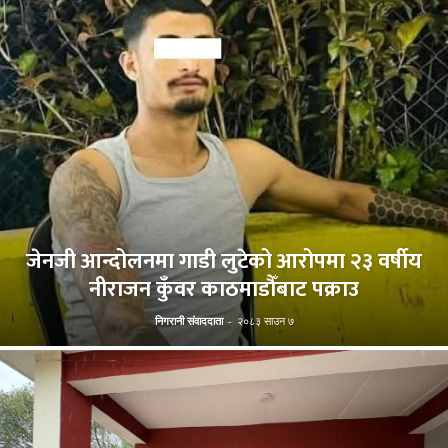
जेनजी आन्दोलनमा गाडी लुटेको आरोपमा २३ वर्षीय
नीराजन कुँवर काठमाडौँबाट पक्राउ
निगरानी संवाददाता
-
२०८३ साउन ७