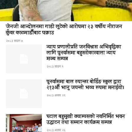
जेनजी आन्दोलनमा गाडी लुटेको आरोपमा २३ वर्षीय नीराजन
कुँवर काठमाडौँबाट पक्राउ
२०८३ साउन ७
न्याय प्रणालीप्रति जनविश्वास अभिवृद्धिका
लागि पुनर्वासमा बहुसरोकारवाला न्याय
मञ्च सम्पन्न
२०८३ साउन १
पुनर्वासमा बाल रुपान्तर बोर्डिङ स्कुल द्धारा
२१३औँ भानु जयन्ती भव्य रूपमा मनाईयो।
२०८३ असार २९
घटाल बहुमुखी क्याम्पसको नवनिर्मित भवन
उद्घाटन तथा सम्मान कार्यक्रम सम्पन्न
२०८३ असार २६