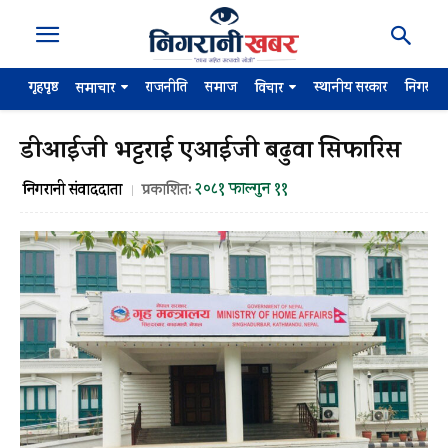
गृहपृष्ठ
राजनीति
समाज
स्थानीय सरकार
निगरान
समाचार
विचार
डीआईजी भट्टराई एआईजी बढुवा सिफारिस
२०८१ फाल्गुन ११
निगरानी संवाददाता
प्रकाशित: