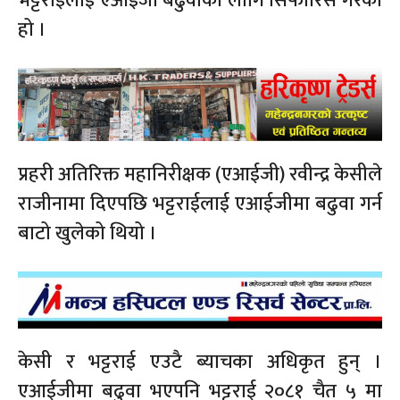
भट्टराईलाई एआइजी बढुवाका लागि सिफारिस गरेको
हो ।
प्रहरी अतिरिक्त महानिरीक्षक (एआईजी) रवीन्द्र केसीले
राजीनामा दिएपछि भट्टराईलाई एआईजीमा बढुवा गर्न
बाटो खुलेको थियो ।
केसी र भट्टराई एउटै ब्याचका अधिकृत हुन् ।
एआईजीमा बढुवा भएपनि भट्टराई २०८१ चैत ५ मा