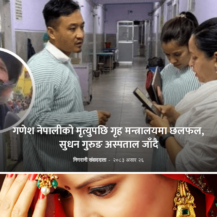
गणेश नेपालीको मृत्युपछि गृह मन्त्रालयमा छलफल,
सुधन गुरुङ अस्पताल जाँदै
निगरानी संवाददाता
-
२०८३ असार २६