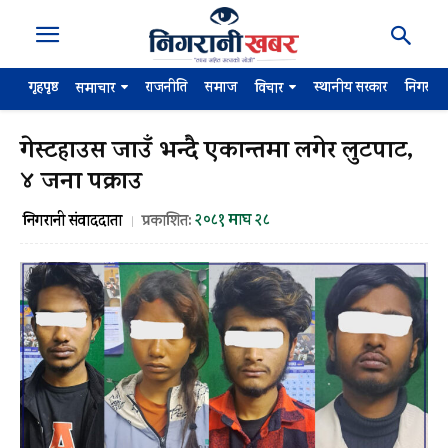
गृहपृष्ठ
राजनीति
समाज
स्थानीय सरकार
निगरान
समाचार
विचार
गेस्टहाउस जाउँ भन्दै एकान्तमा लगेर लुटपाट,
४ जना पक्राउ
२०८१ माघ २८
निगरानी संवाददाता
प्रकाशित: