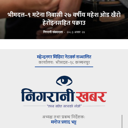
भीमदत्त–९ मटेना निवासी २७ वर्षीय महेश ओड खैरो
हेरोइनसहित पक्राउ
निगरानी संवाददाता
-
२०८३ असार २४
महेन्द्रनगर मिडिया नेटवर्क सञ्चालित
कार्यालयः भीमदत्त–१८ कञ्चनपुर
अध्यक्ष तथा प्रबन्ध निर्देशकः
मनोज प्रसाद भट्ट