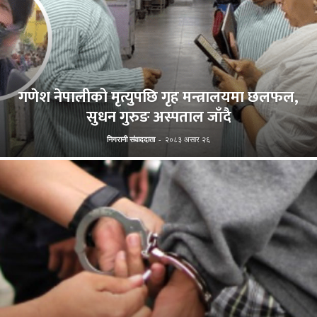
गणेश नेपालीको मृत्युपछि गृह मन्त्रालयमा छलफल,
सुधन गुरुङ अस्पताल जाँदै
निगरानी संवाददाता
-
२०८३ असार २६