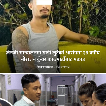
जेनजी आन्दोलनमा गाडी लुटेको आरोपमा २३ वर्षीय
नीराजन कुँवर काठमाडौँबाट पक्राउ
निगरानी संवाददाता
-
२०८३ साउन ७