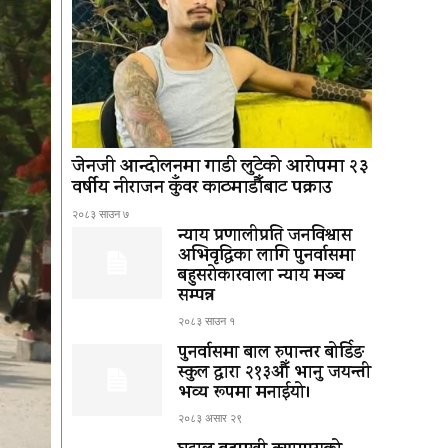
जेनजी आन्दोलनमा गाडी लुटेको आरोपमा २३
वर्षीय नीराजन कुँवर काठमाडौँबाट पक्राउ
२०८३ साउन ७
न्याय प्रणालीप्रति जनविश्वास
अभिवृद्धिका लागि पुनर्वासमा
बहुसरोकारवाला न्याय मञ्च
सम्पन्न
२०८३ साउन १
पुनर्वासमा बाल रुपान्तर बोर्डिङ
स्कुल द्धारा २१३औँ भानु जयन्ती
भव्य रूपमा मनाईयो।
२०८३ असार २९