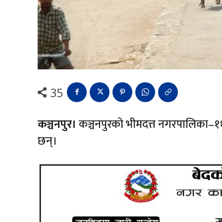
35
कञ्चनपुर।
कञ्चनपुरको भीमदत्त नगरपालिका–११
छन्।