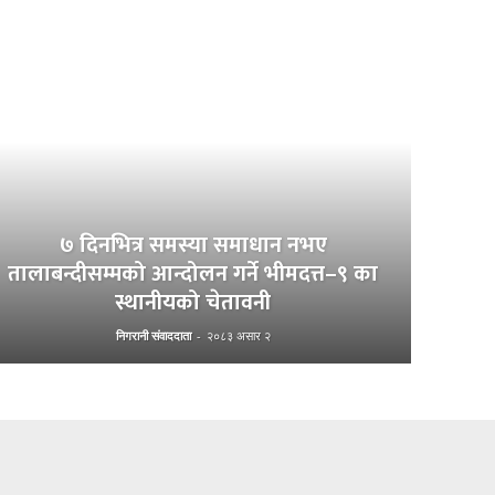
७ दिनभित्र समस्या समाधान नभए
तालाबन्दीसम्मको आन्दोलन गर्ने भीमदत्त–९ का
स्थानीयको चेतावनी
निगरानी संवाददाता
-
२०८३ असार २