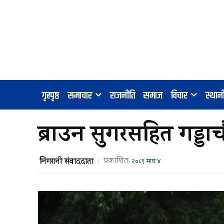
गृहपृष्ठ
समाचार
राजनीति
समाज
विचार
स्था
ब्राउन सुगरसहित गड्ड
निगरानी संवाददाता
प्रकाशित:
२०८१ माघ ४