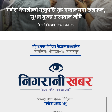
गणेश नेपालीको मृत्युपछि गृह मन्त्रालयमा छलफल,
सुधन गुरुङ अस्पताल जाँदै
निगरानी संवाददाता
-
२०८३ असार २६
महेन्द्रनगर मिडिया नेटवर्क सञ्चालित
कार्यालयः भीमदत्त–१८ कञ्चनपुर
अध्यक्ष तथा प्रबन्ध निर्देशकः
मनोज प्रसाद भट्ट