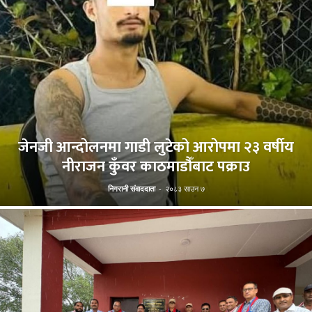
जेनजी आन्दोलनमा गाडी लुटेको आरोपमा २३ वर्षीय
नीराजन कुँवर काठमाडौँबाट पक्राउ
निगरानी संवाददाता
-
२०८३ साउन ७