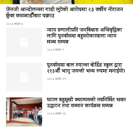
जेनजी आन्दोलनमा गाडी लुटेको आरोपमा २३ वर्षीय नीराजन
कुँवर काठमाडौँबाट पक्राउ
२०८३ साउन ७
न्याय प्रणालीप्रति जनविश्वास अभिवृद्धिका
लागि पुनर्वासमा बहुसरोकारवाला न्याय
मञ्च सम्पन्न
२०८३ साउन १
पुनर्वासमा बाल रुपान्तर बोर्डिङ स्कुल द्धारा
२१३औँ भानु जयन्ती भव्य रूपमा मनाईयो।
२०८३ असार २९
घटाल बहुमुखी क्याम्पसको नवनिर्मित भवन
उद्घाटन तथा सम्मान कार्यक्रम सम्पन्न
२०८३ असार २६