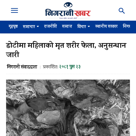
गृहपृष्ठ
राजनीति
समाज
स्थानीय सरकार
निगरान
समाचार
विचार
डोटीमा महिलाको मृत शरीर फेला, अनुसन्धान
जारी
२०८१ पुस २३
निगरानी संवाददाता
प्रकाशित: