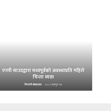
एनपी साउदद्वारा मध्यपूर्वको अवस्थाप्रति गहिरो
चिन्ता व्यक्त
निगरानी संवाददाता
-
२०८२ फाल्गुन १७