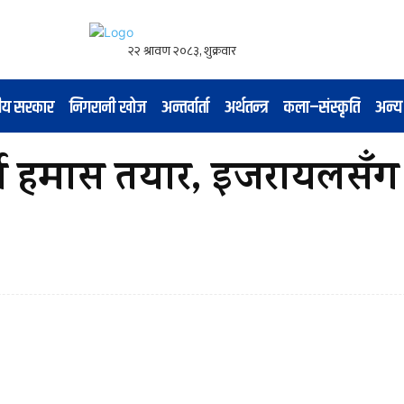
नीय सरकार
निगरानी खोज
अन्तर्वार्ता
अर्थतन्त्र
कला–संस्कृति
अन्य
्न हमास तयार, इजरायलसँग