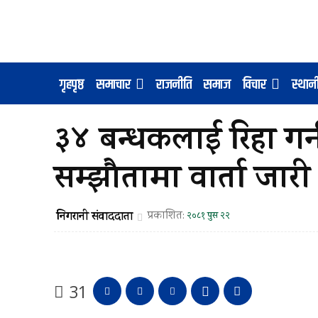
गृहपृष्ठ
समाचार
राजनीति
समाज
विचार
स्था
३४ बन्धकलाई रिहा गर
सम्झौतामा वार्ता जारी
निगरानी संवाददाता
प्रकाशित:
२०८१ पुस २२
31