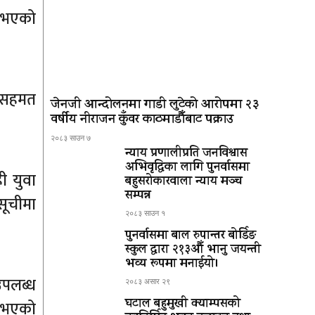
त भएको
 सहमत
जेनजी आन्दोलनमा गाडी लुटेको आरोपमा २३
वर्षीय नीराजन कुँवर काठमाडौँबाट पक्राउ
२०८३ साउन ७
न्याय प्रणालीप्रति जनविश्वास
अभिवृद्धिका लागि पुनर्वासमा
ी युवा
बहुसरोकारवाला न्याय मञ्च
सम्पन्न
सूचीमा
२०८३ साउन १
पुनर्वासमा बाल रुपान्तर बोर्डिङ
स्कुल द्धारा २१३औँ भानु जयन्ती
भव्य रूपमा मनाईयो।
उपलब्ध
२०८३ असार २९
घटाल बहुमुखी क्याम्पसको
ु भएको