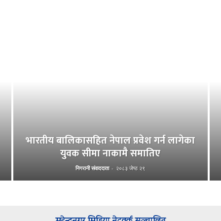
भारतीय बालिकासहित नेपाल प्रवेश गर्न लागेका
युवक सीमा नाकामै समातिए
निगरानी संवाददाता
-
२०८३ जेष्ठ २९