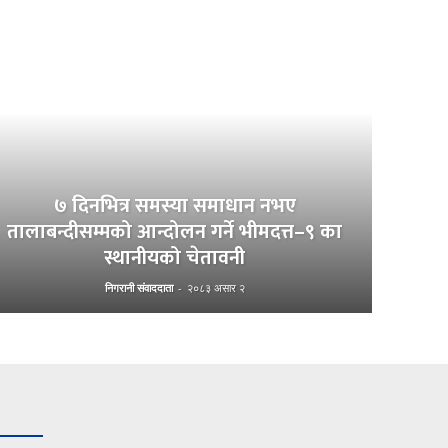
७ दिनभित्र समस्या समाधान नभए
तालाबन्दीसम्मको आन्दोलन गर्ने भीमदत्त–९ का
स्थानीयको चेतावनी
निगरानी संवाददाता
-
२०८३ असार २