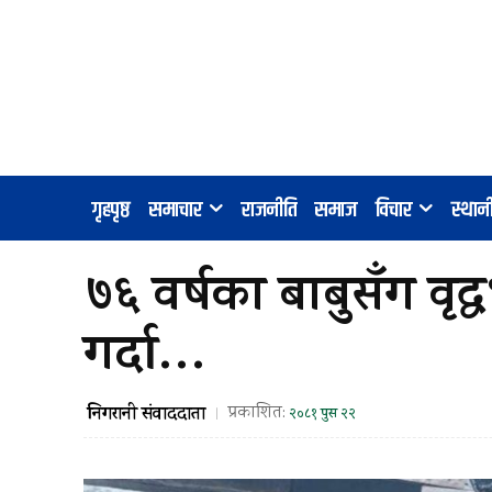
गृहपृष्ठ
समाचार
राजनीति
समाज
विचार
स्था
७६ वर्षका बाबुसँग वृ
गर्दा…
निगरानी संवाददाता
प्रकाशित:
२०८१ पुस २२