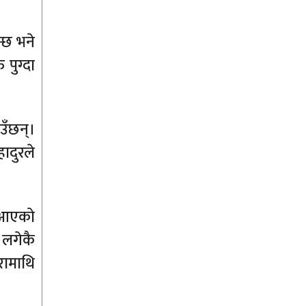
न्छ भने
पुग्दा
ाउँछन्।
हादुरले
ा आएको
 लगेकै
रामाथि