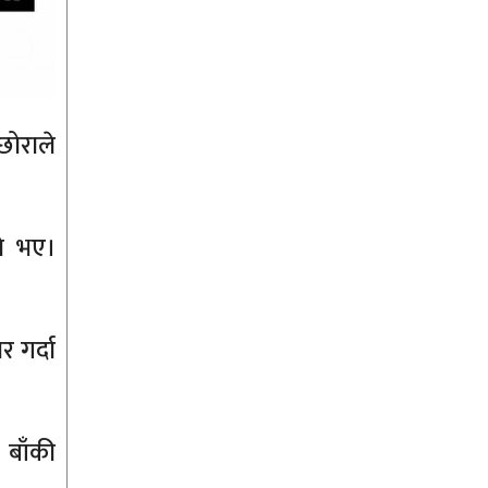
छोराले
ते भए।
 गर्दा
 बाँकी