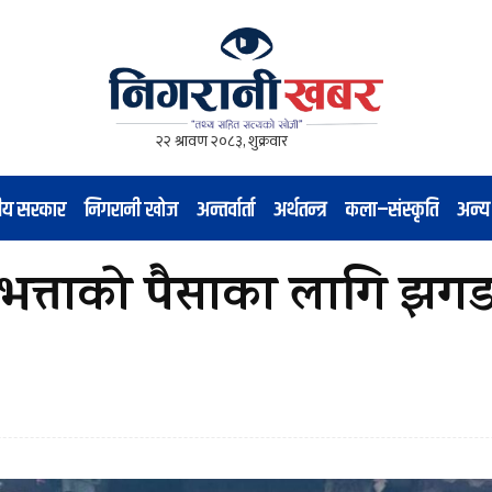
नीय सरकार
निगरानी खोज
अन्तर्वार्ता
अर्थतन्त्र
कला–संस्कृति
अन्य
द्धभत्ताको पैसाका लागि झगड