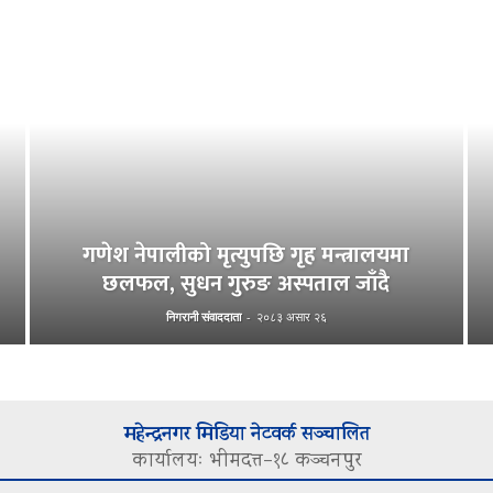
गणेश नेपालीको मृत्युपछि गृह मन्त्रालयमा
छलफल, सुधन गुरुङ अस्पताल जाँदै
निगरानी संवाददाता
-
२०८३ असार २६
महेन्द्रनगर मिडिया नेटवर्क सञ्चालित
कार्यालयः भीमदत्त–१८ कञ्चनपुर