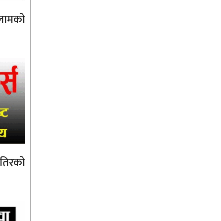
फलामको
ेतिरको