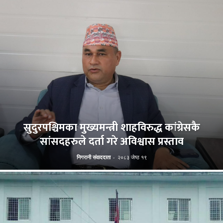
सुदुरपश्चिमका मुख्यमन्त्री शाहविरुद्ध कांग्रेसकै
सांसदहरुले दर्ता गरे अविश्वास प्रस्ताव
निगरानी संवाददाता
-
२०८३ जेष्ठ १९