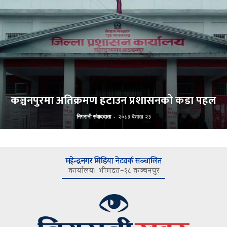
कञ्चनपुरमा अतिक्रमण हटाउन प्रशासनको कडा पहल
निगरानी संवाददाता
-
२०८३ बैशाख २३
महेन्द्रनगर मिडिया नेटवर्क सञ्चालित
कार्यालयः भीमदत्त–१८ कञ्चनपुर