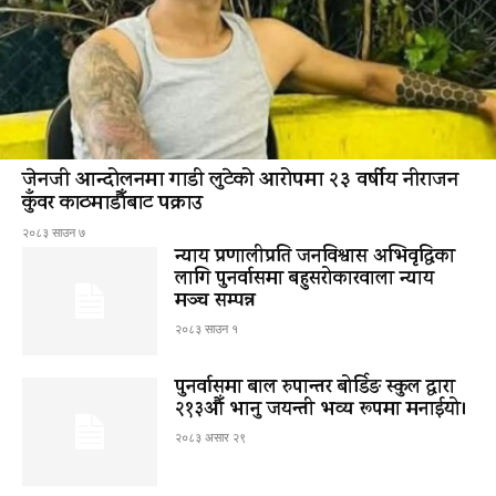
जेनजी आन्दोलनमा गाडी लुटेको आरोपमा २३ वर्षीय नीराजन
कुँवर काठमाडौँबाट पक्राउ
२०८३ साउन ७
न्याय प्रणालीप्रति जनविश्वास अभिवृद्धिका
लागि पुनर्वासमा बहुसरोकारवाला न्याय
मञ्च सम्पन्न
२०८३ साउन १
पुनर्वासमा बाल रुपान्तर बोर्डिङ स्कुल द्धारा
२१३औँ भानु जयन्ती भव्य रूपमा मनाईयो।
२०८३ असार २९