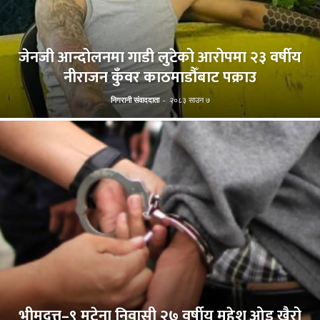
जेनजी आन्दोलनमा गाडी लुटेको आरोपमा २३ वर्षीय
नीराजन कुँवर काठमाडौँबाट पक्राउ
निगरानी संवाददाता
-
२०८३ साउन ७
भीमदत्त–९ मटेना निवासी २७ वर्षीय महेश ओड खैरो