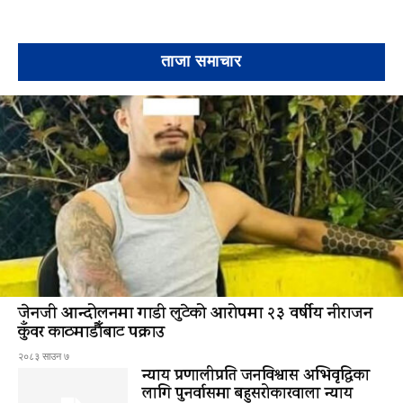
ताजा समाचार
जेनजी आन्दोलनमा गाडी लुटेको आरोपमा २३ वर्षीय नीराजन
कुँवर काठमाडौँबाट पक्राउ
२०८३ साउन ७
न्याय प्रणालीप्रति जनविश्वास अभिवृद्धिका
लागि पुनर्वासमा बहुसरोकारवाला न्याय