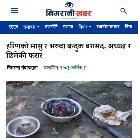
गृहपृष्ठ
राजनीति
समाज
स्थानीय सरकार
निगरान
समाचार
विचार
हरिणको मासु र भरुवा बन्दुक बरामद, अध्यक्ष र
छिमेकी फरार
२०८१ कार्तिक ९
निगरानी संवाददाता
प्रकाशित: