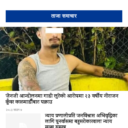
ताजा समाचार
जेनजी आन्दोलनमा गाडी लुटेको आरोपमा २३ वर्षीय नीराजन
कुँवर काठमाडौँबाट पक्राउ
२०८३ साउन ७
न्याय प्रणालीप्रति जनविश्वास अभिवृद्धिका
लागि पुनर्वासमा बहुसरोकारवाला न्याय
मञ्च सम्पन्न