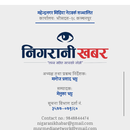
महेन्द्रनगर मिडिया नेटवर्क सञ्चालित
कार्यालयः भीमदत्त–१८ कञ्चनपुर
अध्यक्ष तथा प्रबन्ध निर्देशकः
मनोज प्रसाद भट्ट
सम्पादकः
मेनुका भट्ट
सूचना विभाग दर्ता नं.
३५७७–०७९/८०
Contact no.: 9848844474
nigaranikhabar@gmail.com
mnrmedianetwork@gmail.com