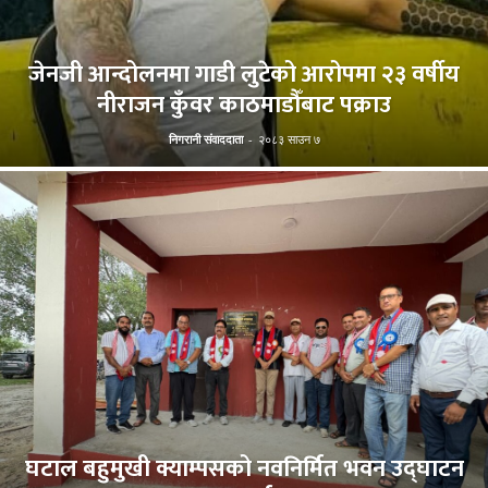
जेनजी आन्दोलनमा गाडी लुटेको आरोपमा २३ वर्षीय
नीराजन कुँवर काठमाडौँबाट पक्राउ
निगरानी संवाददाता
-
२०८३ साउन ७
घटाल बहुमुखी क्याम्पसको नवनिर्मित भवन उद्घाटन