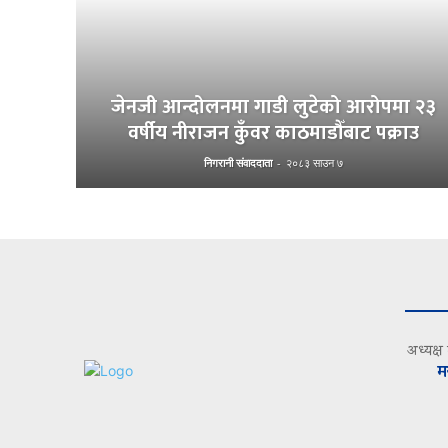
जेनजी आन्दोलनमा गाडी लुटेको आरोपमा २३
वर्षीय नीराजन कुँवर काठमाडौँबाट पक्राउ
निगरानी संवाददाता
-
२०८३ साउन ७
अध्यक्ष
म