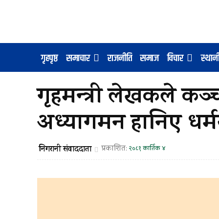
गृहपृष्ठ
समाचार
राजनीति
समाज
विचार
स्था
गृहमन्त्री लेखकले क
अध्यागमन हानिए धर्
निगरानी संवाददाता
प्रकाशित:
२०८१ कार्तिक ४