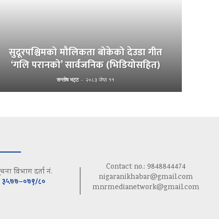
सुदूरपश्चिमको मौलिकता बोकेको देउडा गीत
‘गलि परानको’ सार्वजनिक (भिडियोसहित)
सन्तोष भट्ट
-
२०८३ जेष्ठ ११
Contact no.: 9848844474
ूचना विभाग दर्ता नं.
nigaranikhabar@gmail.com
३५७७–०७९/८०
mnrmedianetwork@gmail.com