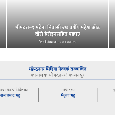
भीमदत्त–९ मटेना निवासी २७ वर्षीय महेश ओड
खैरो हेरोइनसहित पक्राउ
निगरानी संवाददाता
-
२०८३ असार २४
महेन्द्रनगर मिडिया नेटवर्क सञ्चालित
कार्यालयः भीमदत्त–१८ कञ्चनपुर
 तथा प्रबन्ध निर्देशकः
सम्पादकः
स
नोज प्रसाद भट्ट
मेनुका भट्ट