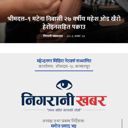
भीमदत्त–९ मटेना निवासी २७ वर्षीय महेश ओड खैरो
हेरोइनसहित पक्राउ
निगरानी संवाददाता
-
२०८३ असार २४
महेन्द्रनगर मिडिया नेटवर्क सञ्चालित
कार्यालयः भीमदत्त–१८ कञ्चनपुर
अध्यक्ष तथा प्रबन्ध निर्देशकः
मनोज प्रसाद भट्ट