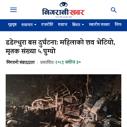
गृहपृष्ठ
राजनीति
समाज
स्थानीय सरकार
निगरान
समाचार
विचार
डडेल्धुरा बस दुर्घटना: महिलाको शव भेटियो,
मृतक संख्या ५ पुग्यो
२०८१ अशोज ३०
निगरानी संवाददाता
प्रकाशित: