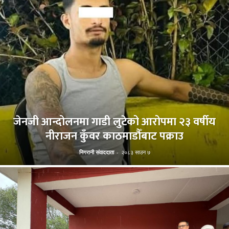
जेनजी आन्दोलनमा गाडी लुटेको आरोपमा २३ वर्षीय
नीराजन कुँवर काठमाडौँबाट पक्राउ
निगरानी संवाददाता
-
२०८३ साउन ७