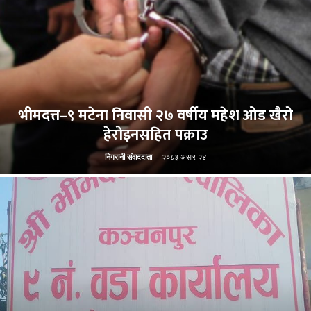
भीमदत्त–९ मटेना निवासी २७ वर्षीय महेश ओड खैरो
हेरोइनसहित पक्राउ
निगरानी संवाददाता
-
२०८३ असार २४