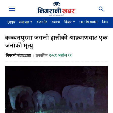
गृहपृष्ठ
राजनीति
समाज
स्थानीय सरकार
निगरान
समाचार
विचार
कञ्चनपुरमा जंगली हात्तीको आक्रमणबाट एक
जनाको मृत्यु
२०८१ अशोज २२
निगरानी संवाददाता
प्रकाशित: