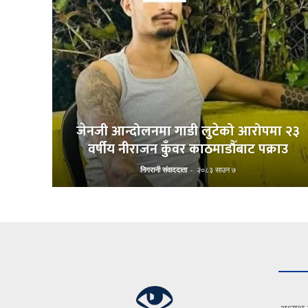
जेनजी आन्दोलनमा गाडी लुटेको आरोपमा २३
वर्षीय नीराजन कुँवर काठमाडौँबाट पक्राउ
निगरानी संवाददाता
-
२०८३ साउन ७