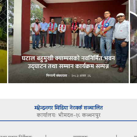
घटाल बहुमुखी क्याम्पसको नवनिर्मित भवन
उद्घाटन तथा सम्मान कार्यक्रम सम्पन्न
निगरानी संवाददाता
-
२०८३ असार २६
महेन्द्रनगर मिडिया नेटवर्क सञ्चालित
कार्यालयः भीमदत्त–१८ कञ्चनपुर