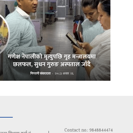
गणेश नेपालीको मृत्युपछि गृह मन्त्रालयमा
छलफल, सुधन गुरुङ अस्पताल जाँदै
निगरानी संवाददाता
-
२०८३ असार २६
Contact no.: 9848844474