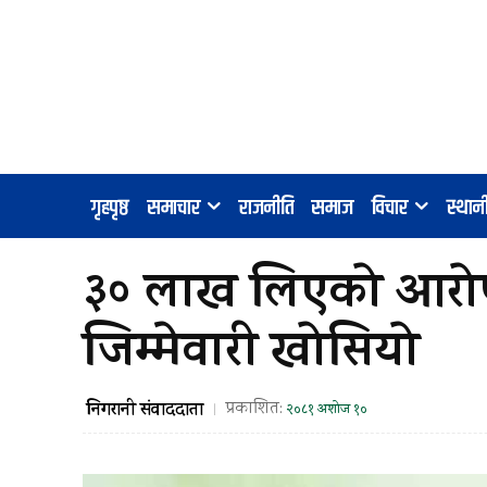
गृहपृष्ठ
समाचार
राजनीति
समाज
विचार
स्था
३० लाख लिएको आरोपमा
जिम्मेवारी खोसियो
निगरानी संवाददाता
प्रकाशित:
२०८१ अशोज १०