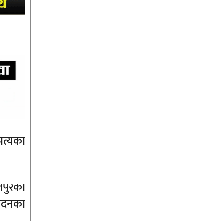
पत्यका
तपुरका
वेदनका