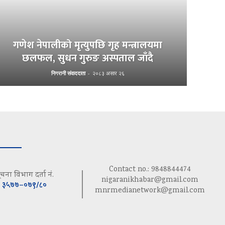
गणेश नेपालीको मृत्युपछि गृह मन्त्रालयमा
छलफल, सुधन गुरुङ अस्पताल जाँदै
निगरानी संवाददाता
-
२०८३ असार २६
Contact no.: 9848844474
ूचना विभाग दर्ता नं.
nigaranikhabar@gmail.com
३५७७–०७९/८०
mnrmedianetwork@gmail.com