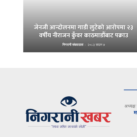
जेनजी आन्दोलनमा गाडी लुटेको आरोपमा २३
वर्षीय नीराजन कुँवर काठमाडौँबाट पक्राउ
निगरानी संवाददाता
-
२०८३ साउन ७
अध्यक्ष
म