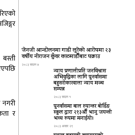
गरिएको
जिङ्गर
जेनजी आन्दोलनमा गाडी लुटेको आरोपमा २३
वर्षीय नीराजन कुँवर काठमाडौँबाट पक्राउ
 बस्ती
२०८३ साउन ७
रिएपछि
न्याय प्रणालीप्रति जनविश्वास
अभिवृद्धिका लागि पुनर्वासमा
बहुसरोकारवाला न्याय मञ्च
सम्पन्न
२०८३ साउन १
ि नगरी
पुनर्वासमा बाल रुपान्तर बोर्डिङ
ुकता र
स्कुल द्धारा २१३औँ भानु जयन्ती
भव्य रूपमा मनाईयो।
२०८३ असार २९