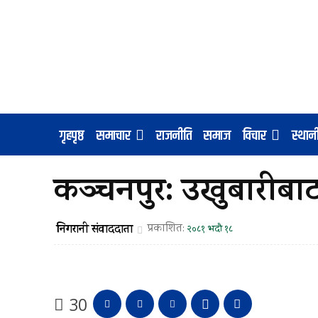
गृहपृष्ठ
समाचार
राजनीति
समाज
विचार
स्था
कञ्चनपुर: उखुबारीबाट
निगरानी संवाददाता
प्रकाशित:
२०८१ भदौ १८
30