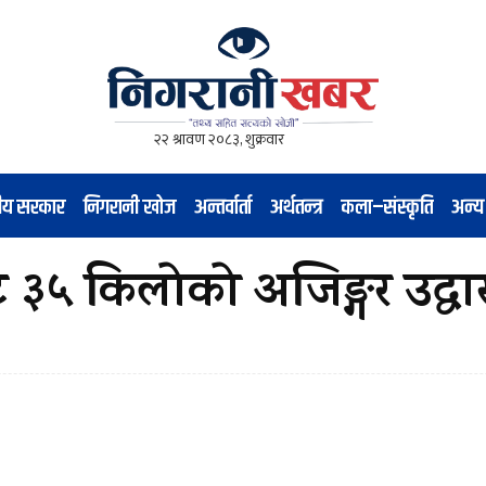
नीय सरकार
निगरानी खोज
अन्तर्वार्ता
अर्थतन्त्र
कला–संस्कृति
अन्य
 ३५ किलोको अजिङ्गर उद्धा