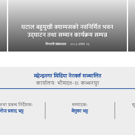
घटाल बहुमुखी क्याम्पसको नवनिर्मित भवन
उद्घाटन तथा सम्मान कार्यक्रम सम्पन्न
निगरानी संवाददाता
-
२०८३ असार २६
महेन्द्रनगर मिडिया नेटवर्क सञ्चालित
कार्यालयः भीमदत्त–१८ कञ्चनपुर
 तथा प्रबन्ध निर्देशकः
सम्पादकः
स
नोज प्रसाद भट्ट
मेनुका भट्ट