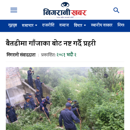
गृहपृष्ठ
राजनीति
समाज
स्थानीय सरकार
निगरान
समाचार
विचार
बैतडीमा गाँजाका बोट नष्ट गर्दै प्रहरी
२०८१ भदौ २
निगरानी संवाददाता
प्रकाशित: