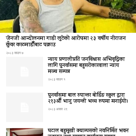
जेनजी आन्दोलनमा गाडी लुटेको आरोपमा २३ वर्षीय नीराजन
कुँवर काठमाडौँबाट पक्राउ
२०८३ साउन ७
न्याय प्रणालीप्रति जनविश्वास अभिवृद्धिका
लागि पुनर्वासमा बहुसरोकारवाला न्याय
मञ्च सम्पन्न
२०८३ साउन १
पुनर्वासमा बाल रुपान्तर बोर्डिङ स्कुल द्धारा
२१३औँ भानु जयन्ती भव्य रूपमा मनाईयो।
२०८३ असार २९
घटाल बहुमुखी क्याम्पसको नवनिर्मित भवन