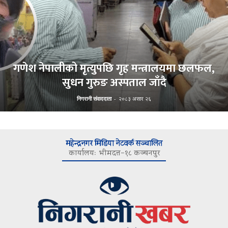
गणेश नेपालीको मृत्युपछि गृह मन्त्रालयमा छलफल,
सुधन गुरुङ अस्पताल जाँदै
निगरानी संवाददाता
-
२०८३ असार २६
महेन्द्रनगर मिडिया नेटवर्क सञ्चालित
कार्यालयः भीमदत्त–१८ कञ्चनपुर