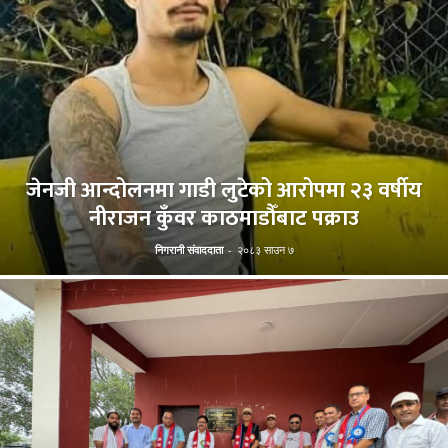
जेनजी आन्दोलनमा गाडी लुटेको आरोपमा २३ वर्षीय
नीराजन कुँवर काठमाडौँबाट पक्राउ
निगरानी संवाददाता
-
२०८३ साउन ७