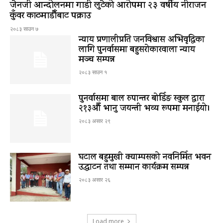
जेनजी आन्दोलनमा गाडी लुटेको आरोपमा २३ वर्षीय नीराजन
कुँवर काठमाडौँबाट पक्राउ
२०८३ साउन ७
न्याय प्रणालीप्रति जनविश्वास अभिवृद्धिका
लागि पुनर्वासमा बहुसरोकारवाला न्याय
मञ्च सम्पन्न
२०८३ साउन १
पुनर्वासमा बाल रुपान्तर बोर्डिङ स्कुल द्धारा
२१३औँ भानु जयन्ती भव्य रूपमा मनाईयो।
२०८३ असार २९
घटाल बहुमुखी क्याम्पसको नवनिर्मित भवन
उद्घाटन तथा सम्मान कार्यक्रम सम्पन्न
२०८३ असार २६
Load more