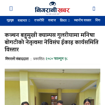
गृहपृष्ठ
राजनीति
समाज
स्थानीय सरकार
निगरान
समाचार
विचार
कञ्चन बहुमुखी क्याम्पस गुलरीयामा मनिषा
बोगटीको नेतृत्वमा नेविसंघ ईकाइ कार्यसमिति
विस्तार
२०८० फाल्गुन १८
निगरानी संवाददाता
प्रकाशित: