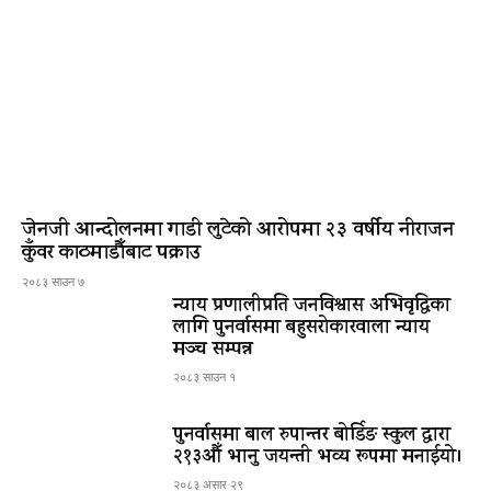
जेनजी आन्दोलनमा गाडी लुटेको आरोपमा २३ वर्षीय नीराजन
कुँवर काठमाडौँबाट पक्राउ
२०८३ साउन ७
न्याय प्रणालीप्रति जनविश्वास अभिवृद्धिका
लागि पुनर्वासमा बहुसरोकारवाला न्याय
मञ्च सम्पन्न
२०८३ साउन १
पुनर्वासमा बाल रुपान्तर बोर्डिङ स्कुल द्धारा
२१३औँ भानु जयन्ती भव्य रूपमा मनाईयो।
२०८३ असार २९