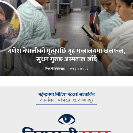
गणेश नेपालीको मृत्युपछि गृह मन्त्रालयमा छलफल,
सुधन गुरुङ अस्पताल जाँदै
निगरानी संवाददाता
-
२०८३ असार २६
महेन्द्रनगर मिडिया नेटवर्क सञ्चालित
कार्यालयः भीमदत्त–१८ कञ्चनपुर