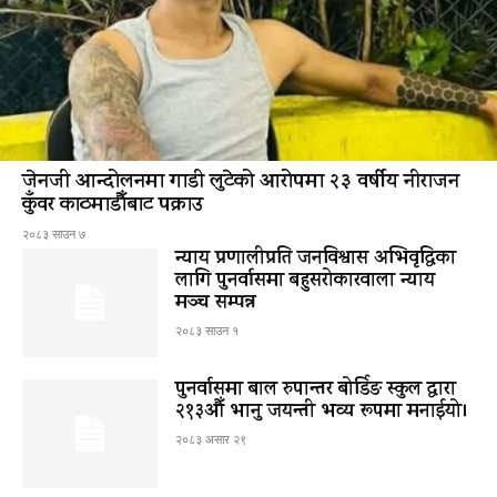
जेनजी आन्दोलनमा गाडी लुटेको आरोपमा २३ वर्षीय नीराजन
कुँवर काठमाडौँबाट पक्राउ
२०८३ साउन ७
न्याय प्रणालीप्रति जनविश्वास अभिवृद्धिका
लागि पुनर्वासमा बहुसरोकारवाला न्याय
मञ्च सम्पन्न
२०८३ साउन १
पुनर्वासमा बाल रुपान्तर बोर्डिङ स्कुल द्धारा
२१३औँ भानु जयन्ती भव्य रूपमा मनाईयो।
२०८३ असार २९