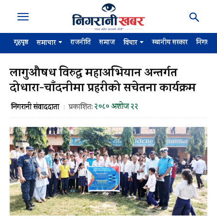
गृहपृष्ठ
राजनीति
समाज
स्थानीय सरकार
निगरान
समाचार
विचार
लागुऔषध विरुद्ध महाअभियान अन्तर्गत
दोधारा-चाँदनीमा प्रहरीको सचेतना कार्यक्रम
२०८० अशोज २२
निगरानी संवाददाता
प्रकाशित: