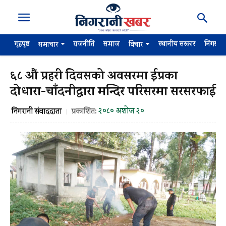
गृहपृष्ठ
राजनीति
समाज
स्थानीय सरकार
निगरान
समाचार
विचार
६८ औं प्रहरी दिवसको अवसरमा ईप्रका
दोधारा-चाँदनीद्वारा मन्दिर परिसरमा सरसरफाई
२०८० अशोज २०
निगरानी संवाददाता
प्रकाशित: