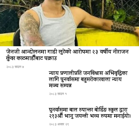
जेनजी आन्दोलनमा गाडी लुटेको आरोपमा २३ वर्षीय नीराजन
कुँवर काठमाडौँबाट पक्राउ
२०८३ साउन ७
न्याय प्रणालीप्रति जनविश्वास अभिवृद्धिका
लागि पुनर्वासमा बहुसरोकारवाला न्याय
मञ्च सम्पन्न
२०८३ साउन १
पुनर्वासमा बाल रुपान्तर बोर्डिङ स्कुल द्धारा
२१३औँ भानु जयन्ती भव्य रूपमा मनाईयो।
२०८३ असार २९