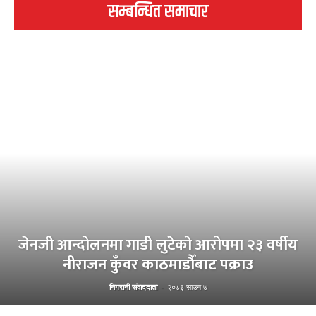
सम्बन्धित समाचार
जेनजी आन्दोलनमा गाडी लुटेको आरोपमा २३ वर्षीय
नीराजन कुँवर काठमाडौँबाट पक्राउ
निगरानी संवाददाता
-
२०८३ साउन ७