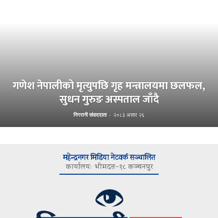
गणेश नेपालीको मृत्युपछि गृह मन्त्रालयमा छलफल,
सुधन गुरुङ अस्पताल जाँदै
निगरानी संवाददाता
-
२०८३ असार २६
महेन्द्रनगर मिडिया नेटवर्क सञ्चालित
कार्यालयः भीमदत्त–१८ कञ्चनपुर