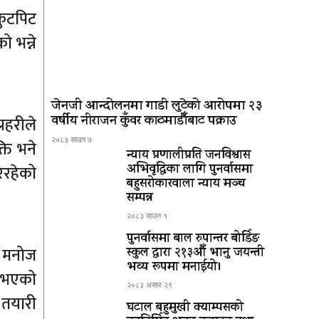
कुटपिट
 भन्ने
जेनजी आन्दोलनमा गाडी लुटेको आरोपमा २३
वर्षीय नीराजन कुँवर काठमाडौँबाट पक्राउ
रहरीले
२०८३ साउन ७
ति भने
न्याय प्रणालीप्रति जनविश्वास
िरहेको
अभिवृद्धिका लागि पुनर्वासमा
बहुसरोकारवाला न्याय मञ्च
सम्पन्न
२०८३ साउन १
पुनर्वासमा बाल रुपान्तर बोर्डिङ
थ मनोज
स्कुल द्धारा २१३औँ भानु जयन्ती
भव्य रूपमा मनाईयो।
ा भएको
२०८३ असार २९
 तयारी
घटाल बहुमुखी क्याम्पसको