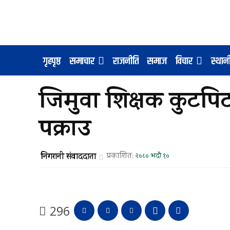
गृहपृष्ठ
समाचार
राजनीति
समाज
विचार
स्था
जिमुवा शिक्षक कुटप
पक्राउ
निगरानी संवाददाता
प्रकाशित:
२०८० भदौ १०
296