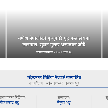
गणेश नेपालीको मृत्युपछि गृह मन्त्रालयमा
छलफल, सुधन गुरुङ अस्पताल जाँदै
निगरानी संवाददाता
-
२०८३ असार २६
महेन्द्रनगर मिडिया नेटवर्क सञ्चालित
कार्यालयः भीमदत्त–१८ कञ्चनपुर
 तथा प्रबन्ध निर्देशकः
सम्पादकः
स
नोज प्रसाद भट्ट
मेनुका भट्ट