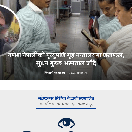
गणेश नेपालीको मृत्युपछि गृह मन्त्रालयमा छलफल,
सुधन गुरुङ अस्पताल जाँदै
निगरानी संवाददाता
-
२०८३ असार २६
महेन्द्रनगर मिडिया नेटवर्क सञ्चालित
कार्यालयः भीमदत्त–१८ कञ्चनपुर