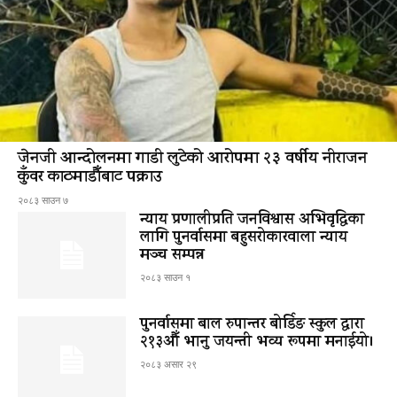
जेनजी आन्दोलनमा गाडी लुटेको आरोपमा २३ वर्षीय नीराजन
कुँवर काठमाडौँबाट पक्राउ
२०८३ साउन ७
न्याय प्रणालीप्रति जनविश्वास अभिवृद्धिका
लागि पुनर्वासमा बहुसरोकारवाला न्याय
मञ्च सम्पन्न
२०८३ साउन १
पुनर्वासमा बाल रुपान्तर बोर्डिङ स्कुल द्धारा
२१३औँ भानु जयन्ती भव्य रूपमा मनाईयो।
२०८३ असार २९