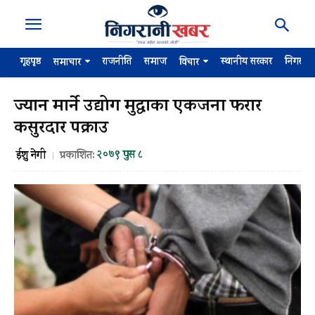
गृहपृष्ठ
राजनीति
समाज
स्थानीय सरकार
निगरान
समाचार
विचार
ज्यान मार्ने उद्योग मुद्धाका एकजना फरार
कसुरदार पक्राउ
२०७९ पुस ८
ईशु नेगी
प्रकाशित: