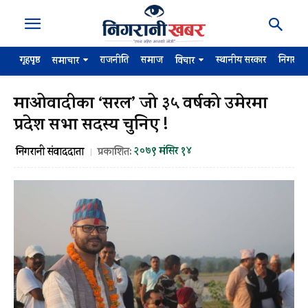
गृहपृष्ठ
राजनीति
समाज
स्थानीय सरकार
निगरान
समाचार
विचार
माओवादीका ‘सरल’ जो ३५ वर्षको उमेरमा
प्रदेश सभा सदस्य चुनिए !
२०७९ मंसिर १४
निगरानी संवाददाता
प्रकाशित: