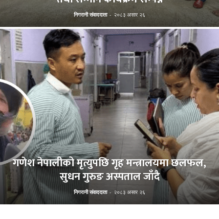
निगरानी संवाददाता
-
२०८३ असार २६
गणेश नेपालीको मृत्युपछि गृह मन्त्रालयमा छलफल,
सुधन गुरुङ अस्पताल जाँदै
निगरानी संवाददाता
-
२०८३ असार २६