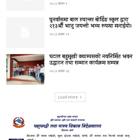
२०८३ साउन १
पुनर्वासमा बाल रुपान्तर बोर्डिङ स्कुल द्धारा
२१३औँ भानु जयन्ती भव्य रूपमा मनाईयो।
२०८३ असार २९
घटाल बहुमुखी क्याम्पसको नवनिर्मित भवन
उद्घाटन तथा सम्मान कार्यक्रम सम्पन्न
२०८३ असार २६
Load more