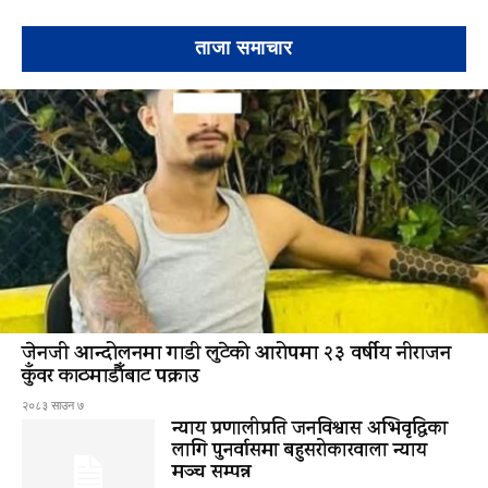
ताजा समाचार
जेनजी आन्दोलनमा गाडी लुटेको आरोपमा २३ वर्षीय नीराजन
कुँवर काठमाडौँबाट पक्राउ
२०८३ साउन ७
न्याय प्रणालीप्रति जनविश्वास अभिवृद्धिका
लागि पुनर्वासमा बहुसरोकारवाला न्याय
मञ्च सम्पन्न