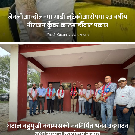
जेनजी आन्दोलनमा गाडी लुटेको आरोपमा २३ वर्षीय
नीराजन कुँवर काठमाडौँबाट पक्राउ
निगरानी संवाददाता
-
२०८३ साउन ७
घटाल बहुमुखी क्याम्पसको नवनिर्मित भवन उद्घाटन
तथा सम्मान कार्यक्रम सम्पन्न