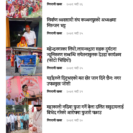
निगरानी खबर
-
२०७९ भदौ २६
निर्माण व्यवसायी संघ कञ्चनपुरको अध्यक्षमा
निरन्जन भट्ट
निगरानी खबर
-
२०७९ भदौ २५
महेन्द्रनगरका लियो,लायन्सद्धारा सडक दुर्घटना
न्यूनिकरण सम्बन्धि सचेतनामुलक देउडा कार्यक्रम
(फोटो भिडियो)
निगरानी खबर
-
२०७९ भदौ २५
यहाँहरुले दिनुभएको मत खेर जान दिने छैन: नगर
उपप्रमुख जोशी
निगरानी खबर
-
२०७९ भदौ २१
महाकाली नदिमा पुजा गर्ने बेला दलित समुदायलाई
बिभेद गरेको आरोपमा पुजारी पक्राउ
निगरानी खबर
-
२०७९ भदौ २०