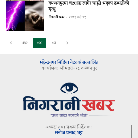
कञ्चनपुरमा चट्याङ लागेर घाइते भएका दम्पतीको
मृत्यु
निगरानी खबर
-
२०७९ भदौ १९
489
490
491
महेन्द्रनगर मिडिया नेटवर्क सञ्चालित
कार्यालयः भीमदत्त–१८ कञ्चनपुर
अध्यक्ष तथा प्रबन्ध निर्देशकः
मनोज प्रसाद भट्ट