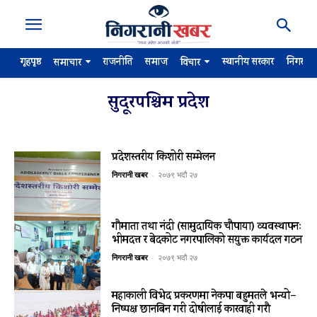
गृहपृष्ठ
राजनीति
समाज
स्थानीय सरकार
निगरान
समाचार
विचार
सुदूरपश्चिम प्रदेश
प्रदेशस्तरीय किशोरी सम्मेलन
निगरानी खबर
-
२०७९ भदौ २७
गौमाता तथा नंदी (सामुदायिक चौपाया) व्यवस्थापनः
भीमदत्त र बेदकोट नगरपालिको सयुक्त कार्यदल गठन
निगरानी खबर
-
२०७९ भदौ २७
महाकाली विभेद प्रकरणमा नेकपा बहुमतले भन्यो–
निष्पक्ष छानबिन गरी दोषीलाई कारवाही गरौ