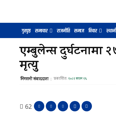
गृहपृष्ठ
समाचार
राजनीति
समाज
विचार
स्था
एम्बुलेन्स दुर्घटनाम
मृत्यु
निगरानी संवाददाता
प्रकाशित:
२०८२ साउन २६
62