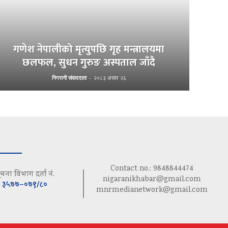
गणेश नेपालीको मृत्युपछि गृह मन्त्रालयमा
छलफल, सुधन गुरुङ अस्पताल जाँदै
निगरानी संवाददाता
-
२०८३ असार २६
Contact no.: 9848844474
ूचना विभाग दर्ता नं.
nigaranikhabar@gmail.com
३५७७–०७९/८०
mnrmedianetwork@gmail.com