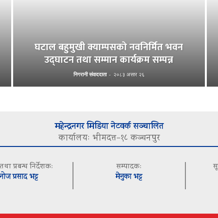
घटाल बहुमुखी क्याम्पसको नवनिर्मित भवन
उद्घाटन तथा सम्मान कार्यक्रम सम्पन्न
निगरानी संवाददाता
-
२०८३ असार २६
महेन्द्रनगर मिडिया नेटवर्क सञ्चालित
कार्यालयः भीमदत्त–१८ कञ्चनपुर
 तथा प्रबन्ध निर्देशकः
सम्पादकः
स
नोज प्रसाद भट्ट
मेनुका भट्ट