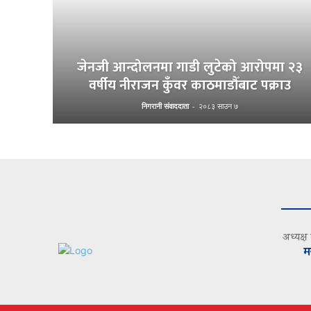
जेनजी आन्दोलनमा गाडी लुटेको आरोपमा २३
वर्षीय नीराजन कुँवर काठमाडौँबाट पक्राउ
निगरानी संवाददाता
-
२०८३ साउन ७
अध्यक्ष
म