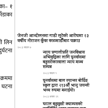
िका– १
ाँडाका
जेनजी आन्दोलनमा गाडी लुटेको आरोपमा २३
वर्षीय नीराजन कुँवर काठमाडौँबाट पक्राउ
मी लिन
२०८३ साउन ७
र्घटना
न्याय प्रणालीप्रति जनविश्वास
अभिवृद्धिका लागि पुनर्वासमा
बहुसरोकारवाला न्याय मञ्च
सम्पन्न
२०८३ साउन १
क्रममा
पुनर्वासमा बाल रुपान्तर बोर्डिङ
ो घटना
स्कुल द्धारा २१३औँ भानु जयन्ती
भव्य रूपमा मनाईयो।
२०८३ असार २९
घटाल बहुमुखी क्याम्पसको