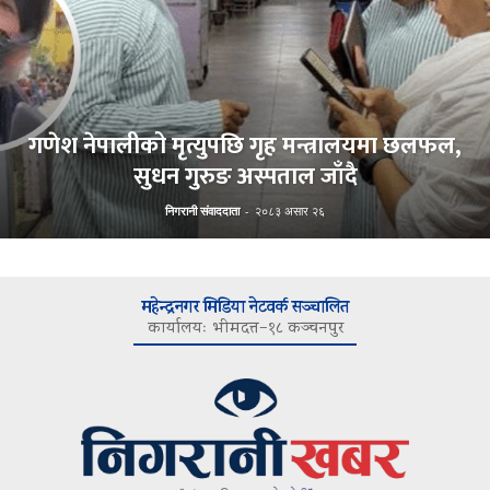
गणेश नेपालीको मृत्युपछि गृह मन्त्रालयमा छलफल,
सुधन गुरुङ अस्पताल जाँदै
निगरानी संवाददाता
-
२०८३ असार २६
महेन्द्रनगर मिडिया नेटवर्क सञ्चालित
कार्यालयः भीमदत्त–१८ कञ्चनपुर