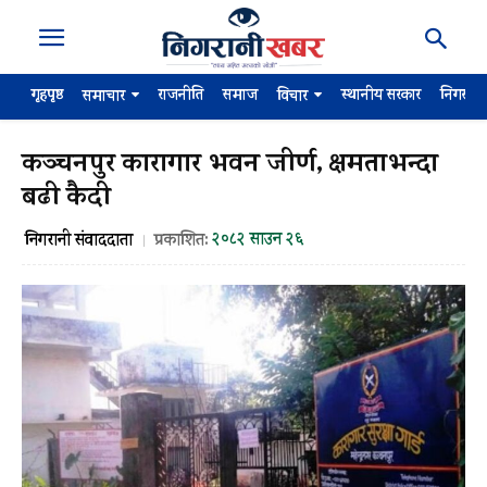
गृहपृष्ठ
राजनीति
समाज
स्थानीय सरकार
निगरान
समाचार
विचार
कञ्चनपुर कारागार भवन जीर्ण, क्षमताभन्दा
बढी कैदी
२०८२ साउन २६
निगरानी संवाददाता
प्रकाशित: