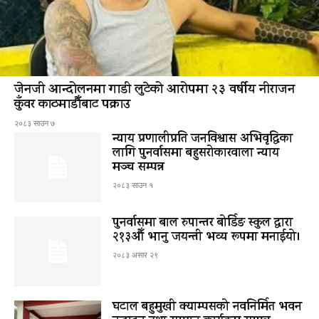
जेनजी आन्दोलनमा गाडी लुटेको आरोपमा २३ वर्षीय नीराजन
कुँवर काठमाडौँबाट पक्राउ
२०८३ साउन ७
न्याय प्रणालीप्रति जनविश्वास अभिवृद्धिका
लागि पुनर्वासमा बहुसरोकारवाला न्याय
मञ्च सम्पन्न
२०८३ साउन १
पुनर्वासमा बाल रुपान्तर बोर्डिङ स्कुल द्धारा
२१३औँ भानु जयन्ती भव्य रूपमा मनाईयो।
२०८३ असार २९
घटाल बहुमुखी क्याम्पसको नवनिर्मित भवन