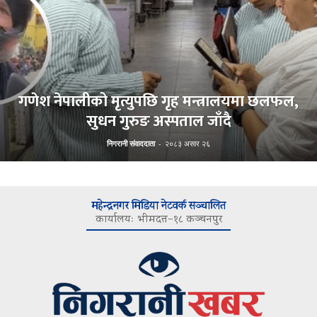
गणेश नेपालीको मृत्युपछि गृह मन्त्रालयमा छलफल,
सुधन गुरुङ अस्पताल जाँदै
निगरानी संवाददाता
-
२०८३ असार २६
महेन्द्रनगर मिडिया नेटवर्क सञ्चालित
कार्यालयः भीमदत्त–१८ कञ्चनपुर