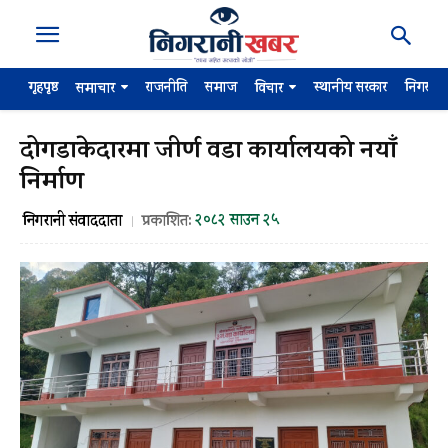
गृहपृष्ठ
राजनीति
समाज
स्थानीय सरकार
निगरान
समाचार
विचार
दोगडाकेदारमा जीर्ण वडा कार्यालयको नयाँ
निर्माण
२०८२ साउन २५
निगरानी संवाददाता
प्रकाशित: