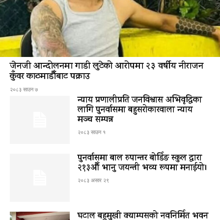
जेनजी आन्दोलनमा गाडी लुटेको आरोपमा २३ वर्षीय नीराजन
कुँवर काठमाडौँबाट पक्राउ
२०८३ साउन ७
न्याय प्रणालीप्रति जनविश्वास अभिवृद्धिका
लागि पुनर्वासमा बहुसरोकारवाला न्याय
मञ्च सम्पन्न
२०८३ साउन १
पुनर्वासमा बाल रुपान्तर बोर्डिङ स्कुल द्धारा
२१३औँ भानु जयन्ती भव्य रूपमा मनाईयो।
२०८३ असार २९
घटाल बहुमुखी क्याम्पसको नवनिर्मित भवन