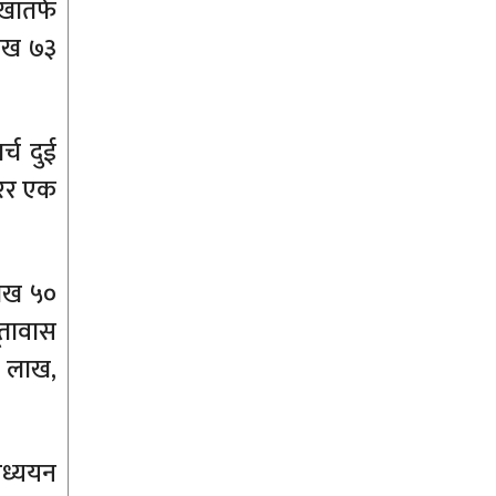
खातर्फ
लाख ७३
्च दुई
रेर एक
लाख ५०
ूतावास
४ लाख,
अध्ययन