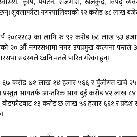
वास्थ्य, कृषि, पर्यटन, रोजगारी, खेलकुद, विपद् व्यव
 छन्।शुक्लाफाँटा नगरपालिकाको ९२ करोड ७८ लाख बजे
वर्ष २०८२र८३ का लागि रु ९२ करोड ७८ लाख ५३ हज
को २० औँ नगरसभामा नगर उपप्रमुख कल्पना पन्तले
नगरसभा सदस्यले ध्वनि मतले पारित गरेका हुन्।
र्च ६७ करोड ७१ लाख १४ हजार ५६६ र पुँजीगत खर्च २
प्रस्तुत आयतर्फ आन्तरिक आय दुई करोड ४२ लाख ८४
बाँडफाँटबाट १३ करोड छ लाख ५६ हजार ६६१ र प्रदेश
छ।