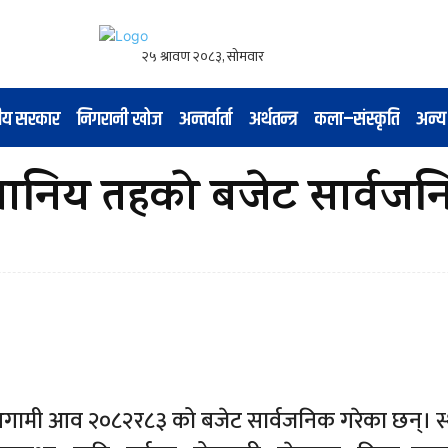
नीय सरकार
निगरानी खोज
अन्तर्वार्ता
अर्थतन्त्र
कला–संस्कृति
अन्य
्थानिय तहको बजेट सार्वज
 आगामी आव २०८२र८३ को बजेट सार्वजनिक गरेका छन्। स