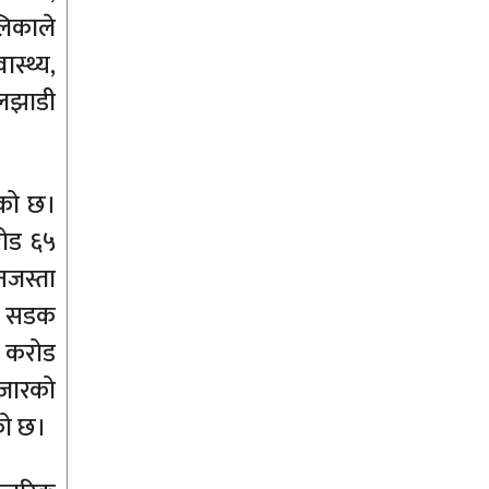
लिकाले
स्थ्य,
ालझाडी
ेको छ।
रोड ६५
नजस्ता
नी, सडक
४ करोड
जारको
को छ।