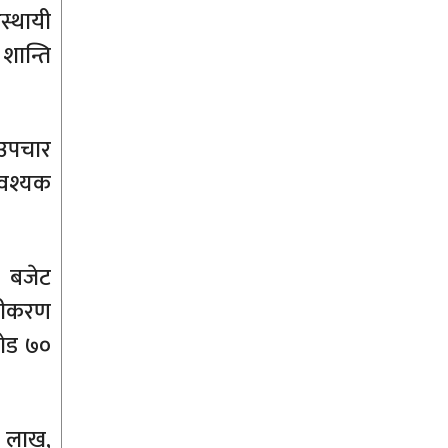
स्थायी
शान्ति
ा उपचार
आवश्यक
 बजेट
नीकरण
रोड ७०
५ लाख,