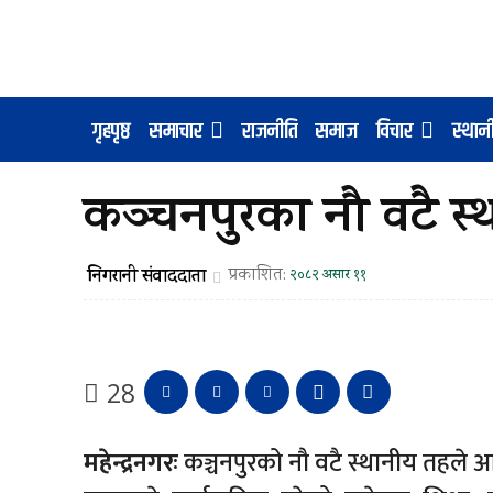
गृहपृष्ठ
समाचार
राजनीति
समाज
विचार
स्था
कञ्चनपुरका नौ वटै स
निगरानी संवाददाता
प्रकाशित:
२०८२ असार ११
28
महेन्द्रनगरः
कञ्चनपुरको नौ वटै स्थानीय तहले