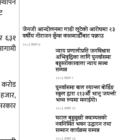
स्थापन
ट
जेनजी आन्दोलनमा गाडी लुटेको आरोपमा २३
वर्षीय नीराजन कुँवर काठमाडौँबाट पक्राउ
ार ६३१
२०८३ साउन ७
 आगामी
न्याय प्रणालीप्रति जनविश्वास
अभिवृद्धिका लागि पुनर्वासमा
बहुसरोकारवाला न्याय मञ्च
सम्पन्न
२०८३ साउन १
५ करोड
पुनर्वासमा बाल रुपान्तर बोर्डिङ
 हजार,
स्कुल द्धारा २१३औँ भानु जयन्ती
भव्य रूपमा मनाईयो।
 सरकार
२०८३ असार २९
घटाल बहुमुखी क्याम्पसको
नवनिर्मित भवन उद्घाटन तथा
सम्मान कार्यक्रम सम्पन्न
२०८३ असार २६