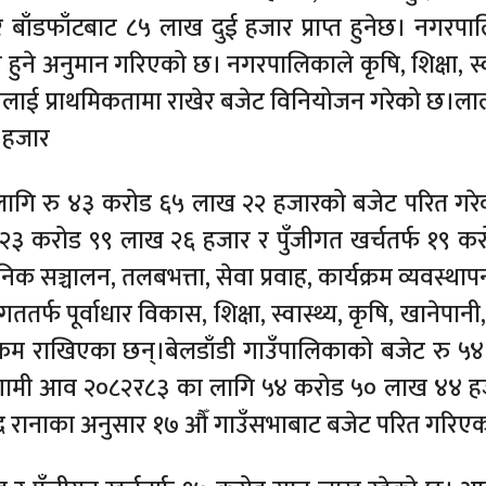
ँडफाँटबाट ८५ लाख दुई हजार प्राप्त हुनेछ। नगरपा
े अनुमान गरिएको छ। नगरपालिकाले कृषि, शिक्षा, स्वा
विकासलाई प्राथमिकतामा राखेर बजेट विनियोजन गरेको छ।ल
 हजार
ागि रु ४३ करोड ६५ लाख २२ हजारको बजेट परित गर
्फ २३ करोड ९९ लाख २६ हजार र पुँजीगत खर्चतर्फ १९ क
क सञ्चालन, तलबभत्ता, सेवा प्रवाह, कार्यक्रम व्यवस्थाप
तर्फ पूर्वाधार विकास, शिक्षा, स्वास्थ्य, कृषि, खानेपा
क्रम राखिएका छन्।बेलडाँडी गाउँपालिकाको बजेट रु ५
आगामी आव २०८२र८३ का लागि ५४ करोड ५० लाख ४४ ह
्द्र रानाका अनुसार १७ औँ गाउँसभाबाट बजेट परित गरिए