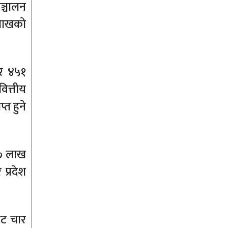
ञ्चालन
 लाखको
ार ४५१
ित्तीय
त हुने
४७ लाख
प्रदेश
ाट चार