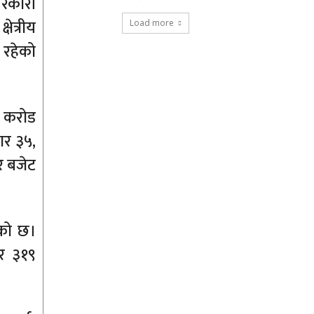
सरकारी
ेत्रीय
Load more
 रहेको
६ करोड
ार ३५,
र बजेट
ेको छ।
र ३१९