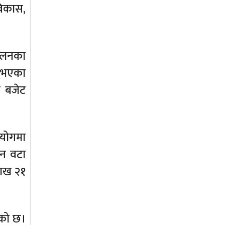
विकास,
चालनका
नुभएका
क बजेट
हयोगमा
ीन वटा
लाख २१
ेको छ।