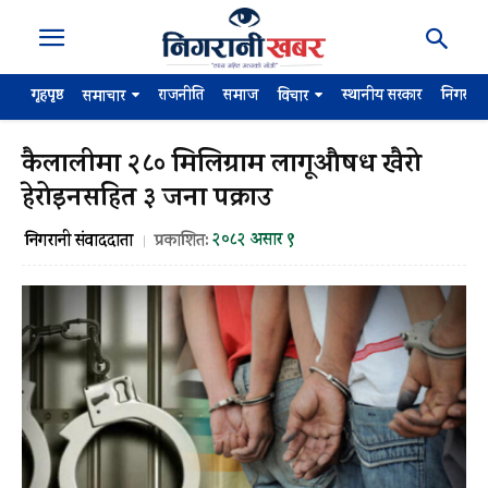
गृहपृष्ठ
राजनीति
समाज
स्थानीय सरकार
निगरान
समाचार
विचार
कैलालीमा २८० मिलिग्राम लागूऔषध खैरो
हेरोइनसहित ३ जना पक्राउ
२०८२ असार ९
निगरानी संवाददाता
प्रकाशित: