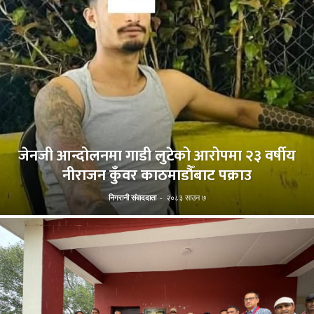
जेनजी आन्दोलनमा गाडी लुटेको आरोपमा २३ वर्षीय
नीराजन कुँवर काठमाडौँबाट पक्राउ
निगरानी संवाददाता
-
२०८३ साउन ७