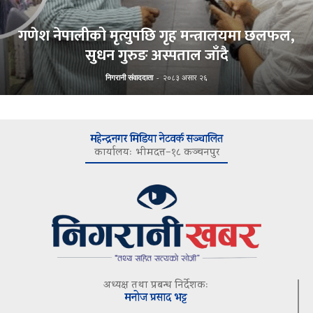
गणेश नेपालीको मृत्युपछि गृह मन्त्रालयमा छलफल,
सुधन गुरुङ अस्पताल जाँदै
निगरानी संवाददाता
-
२०८३ असार २६
महेन्द्रनगर मिडिया नेटवर्क सञ्चालित
कार्यालयः भीमदत्त–१८ कञ्चनपुर
अध्यक्ष तथा प्रबन्ध निर्देशकः
मनोज प्रसाद भट्ट