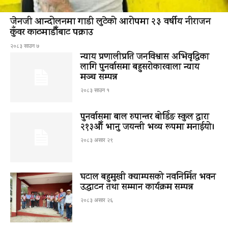
जेनजी आन्दोलनमा गाडी लुटेको आरोपमा २३ वर्षीय नीराजन
कुँवर काठमाडौँबाट पक्राउ
२०८३ साउन ७
न्याय प्रणालीप्रति जनविश्वास अभिवृद्धिका
लागि पुनर्वासमा बहुसरोकारवाला न्याय
मञ्च सम्पन्न
२०८३ साउन १
पुनर्वासमा बाल रुपान्तर बोर्डिङ स्कुल द्धारा
२१३औँ भानु जयन्ती भव्य रूपमा मनाईयो।
२०८३ असार २९
घटाल बहुमुखी क्याम्पसको नवनिर्मित भवन
उद्घाटन तथा सम्मान कार्यक्रम सम्पन्न
२०८३ असार २६