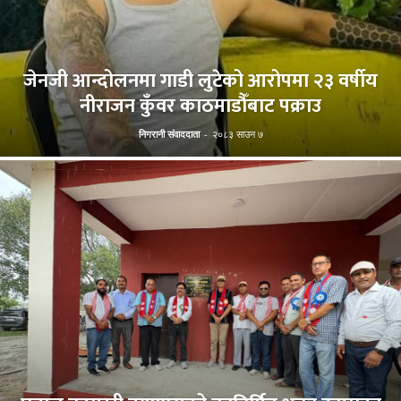
जेनजी आन्दोलनमा गाडी लुटेको आरोपमा २३ वर्षीय
नीराजन कुँवर काठमाडौँबाट पक्राउ
निगरानी संवाददाता
-
२०८३ साउन ७