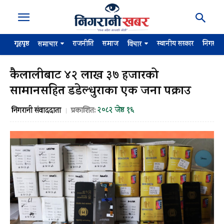
गृहपृष्ठ
राजनीति
समाज
स्थानीय सरकार
निगरान
समाचार
विचार
कैलालीबाट ४२ लाख ३७ हजारको
सामानसहित डडेल्धुराका एक जना पक्राउ
२०८२ जेष्ठ १६
निगरानी संवाददाता
प्रकाशित: