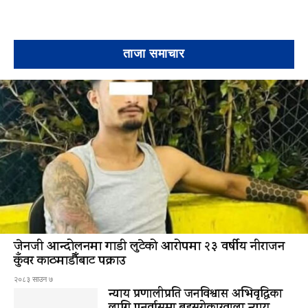
ताजा समाचार
जेनजी आन्दोलनमा गाडी लुटेको आरोपमा २३ वर्षीय नीराजन
कुँवर काठमाडौँबाट पक्राउ
२०८३ साउन ७
न्याय प्रणालीप्रति जनविश्वास अभिवृद्धिका