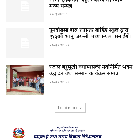
लागि पुनर्वासमा बहुसरोकारवाला न्याय
मञ्च सम्पन्न
२०८३ साउन १
पुनर्वासमा बाल रुपान्तर बोर्डिङ स्कुल द्धारा
२१३औँ भानु जयन्ती भव्य रूपमा मनाईयो।
२०८३ असार २९
घटाल बहुमुखी क्याम्पसको नवनिर्मित भवन
उद्घाटन तथा सम्मान कार्यक्रम सम्पन्न
२०८३ असार २६
Load more