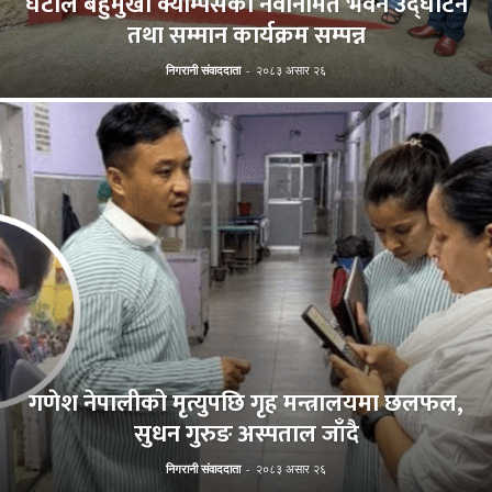
घटाल बहुमुखी क्याम्पसको नवनिर्मित भवन उद्घाटन
तथा सम्मान कार्यक्रम सम्पन्न
निगरानी संवाददाता
-
२०८३ असार २६
गणेश नेपालीको मृत्युपछि गृह मन्त्रालयमा छलफल,
सुधन गुरुङ अस्पताल जाँदै
निगरानी संवाददाता
-
२०८३ असार २६