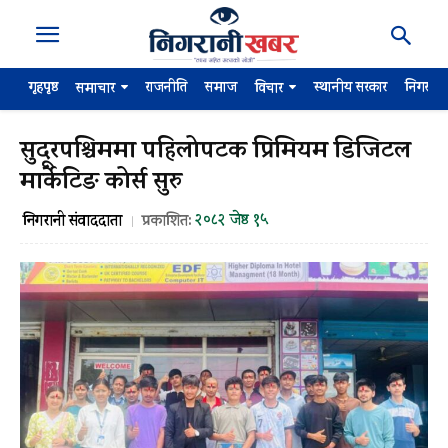
गृहपृष्ठ
राजनीति
समाज
स्थानीय सरकार
निगरान
समाचार
विचार
सुदूरपश्चिममा पहिलोपटक प्रिमियम डिजिटल
मार्केटिङ कोर्स सुरु
२०८२ जेष्ठ १५
निगरानी संवाददाता
प्रकाशित: