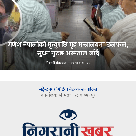
गणेश नेपालीको मृत्युपछि गृह मन्त्रालयमा छलफल,
सुधन गुरुङ अस्पताल जाँदै
निगरानी संवाददाता
-
२०८३ असार २६
महेन्द्रनगर मिडिया नेटवर्क सञ्चालित
कार्यालयः भीमदत्त–१८ कञ्चनपुर