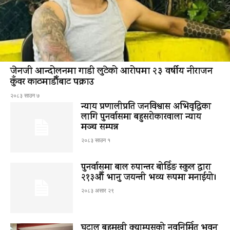
जेनजी आन्दोलनमा गाडी लुटेको आरोपमा २३ वर्षीय नीराजन
कुँवर काठमाडौँबाट पक्राउ
२०८३ साउन ७
न्याय प्रणालीप्रति जनविश्वास अभिवृद्धिका
लागि पुनर्वासमा बहुसरोकारवाला न्याय
मञ्च सम्पन्न
२०८३ साउन १
पुनर्वासमा बाल रुपान्तर बोर्डिङ स्कुल द्धारा
२१३औँ भानु जयन्ती भव्य रूपमा मनाईयो।
२०८३ असार २९
घटाल बहुमुखी क्याम्पसको नवनिर्मित भवन