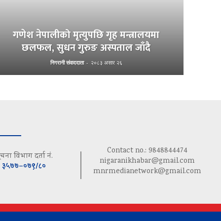
गणेश नेपालीको मृत्युपछि गृह मन्त्रालयमा
छलफल, सुधन गुरुङ अस्पताल जाँदै
निगरानी संवाददाता
-
२०८३ असार २६
Contact no.: 9848844474
ूचना विभाग दर्ता नं.
nigaranikhabar@gmail.com
३५७७–०७९/८०
mnrmedianetwork@gmail.com