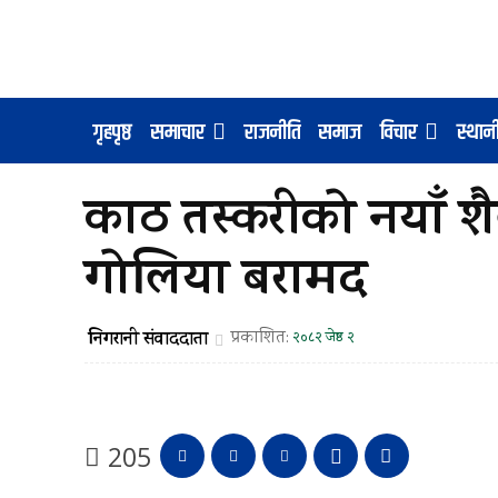
गृहपृष्ठ
समाचार
राजनीति
समाज
विचार
स्था
काठ तस्करीको नयाँ 
गोलिया बरामद
निगरानी संवाददाता
प्रकाशित:
२०८२ जेष्ठ २
205