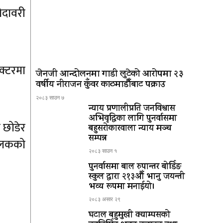
ोदावरी
क्टरमा
जेनजी आन्दोलनमा गाडी लुटेको आरोपमा २३
वर्षीय नीराजन कुँवर काठमाडौँबाट पक्राउ
२०८३ साउन ७
न्याय प्रणालीप्रति जनविश्वास
अभिवृद्धिका लागि पुनर्वासमा
 छोडेर
बहुसरोकारवाला न्याय मञ्च
सम्पन्न
ालकको
२०८३ साउन १
पुनर्वासमा बाल रुपान्तर बोर्डिङ
स्कुल द्धारा २१३औँ भानु जयन्ती
भव्य रूपमा मनाईयो।
२०८३ असार २९
घटाल बहुमुखी क्याम्पसको