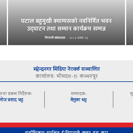
घटाल बहुमुखी क्याम्पसको नवनिर्मित भवन
उद्घाटन तथा सम्मान कार्यक्रम सम्पन्न
निगरानी संवाददाता
-
२०८३ असार २६
महेन्द्रनगर मिडिया नेटवर्क सञ्चालित
कार्यालयः भीमदत्त–१८ कञ्चनपुर
 तथा प्रबन्ध निर्देशकः
सम्पादकः
स
नोज प्रसाद भट्ट
मेनुका भट्ट