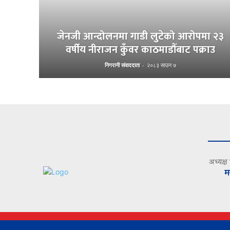
जेनजी आन्दोलनमा गाडी लुटेको आरोपमा २३
वर्षीय नीराजन कुँवर काठमाडौँबाट पक्राउ
निगरानी संवाददाता
-
२०८३ साउन ७
अध्यक्ष
म