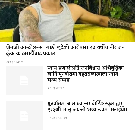
जेनजी आन्दोलनमा गाडी लुटेको आरोपमा २३ वर्षीय नीराजन
कुँवर काठमाडौँबाट पक्राउ
२०८३ साउन ७
न्याय प्रणालीप्रति जनविश्वास अभिवृद्धिका
लागि पुनर्वासमा बहुसरोकारवाला न्याय
मञ्च सम्पन्न
२०८३ साउन १
पुनर्वासमा बाल रुपान्तर बोर्डिङ स्कुल द्धारा
२१३औँ भानु जयन्ती भव्य रूपमा मनाईयो।
२०८३ असार २९