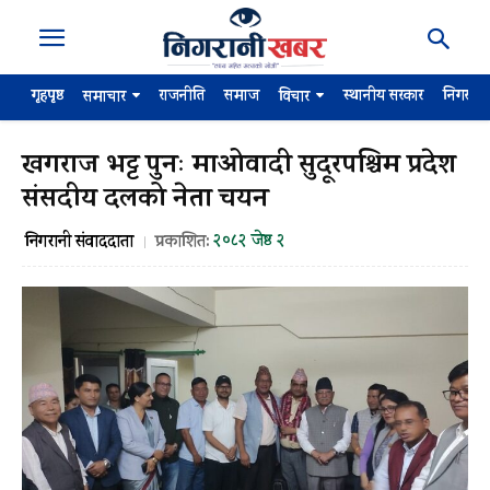
गृहपृष्ठ
राजनीति
समाज
स्थानीय सरकार
निगरान
समाचार
विचार
खगराज भट्ट पुनः माओवादी सुदूरपश्चिम प्रदेश
संसदीय दलको नेता चयन
२०८२ जेष्ठ २
निगरानी संवाददाता
प्रकाशित: