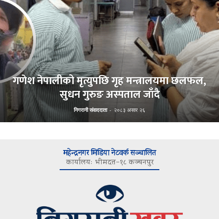
गणेश नेपालीको मृत्युपछि गृह मन्त्रालयमा छलफल,
सुधन गुरुङ अस्पताल जाँदै
निगरानी संवाददाता
-
२०८३ असार २६
महेन्द्रनगर मिडिया नेटवर्क सञ्चालित
कार्यालयः भीमदत्त–१८ कञ्चनपुर