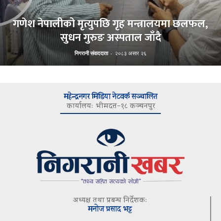
गणेश नेपालीको मृत्युपछि गृह मन्त्रालयमा छलफल,
सुधन गुरुङ अस्पताल जाँदै
निगरानी संवाददाता
-
२०८३ असार २६
महेन्द्रनगर मिडिया नेटवर्क सञ्चालित
कार्यालयः भीमदत्त–१८ कञ्चनपुर
अध्यक्ष तथा प्रबन्ध निर्देशकः
मनोज प्रसाद भट्ट