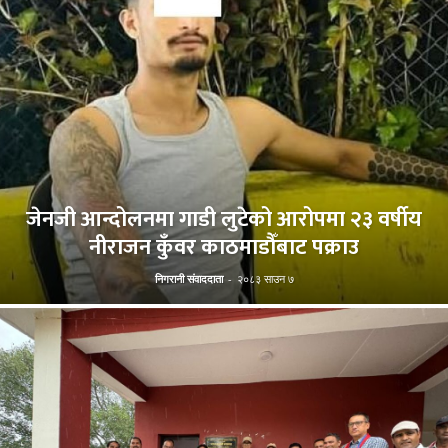
जेनजी आन्दोलनमा गाडी लुटेको आरोपमा २३ वर्षीय
नीराजन कुँवर काठमाडौँबाट पक्राउ
निगरानी संवाददाता
-
२०८३ साउन ७