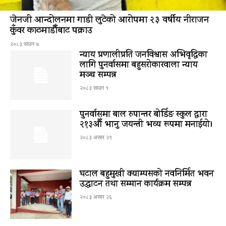
जेनजी आन्दोलनमा गाडी लुटेको आरोपमा २३ वर्षीय नीराजन
कुँवर काठमाडौँबाट पक्राउ
२०८३ साउन ७
न्याय प्रणालीप्रति जनविश्वास अभिवृद्धिका
लागि पुनर्वासमा बहुसरोकारवाला न्याय
मञ्च सम्पन्न
२०८३ साउन १
पुनर्वासमा बाल रुपान्तर बोर्डिङ स्कुल द्धारा
२१३औँ भानु जयन्ती भव्य रूपमा मनाईयो।
२०८३ असार २९
घटाल बहुमुखी क्याम्पसको नवनिर्मित भवन
उद्घाटन तथा सम्मान कार्यक्रम सम्पन्न
२०८३ असार २६