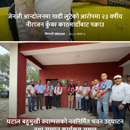
जेनजी आन्दोलनमा गाडी लुटेको आरोपमा २३ वर्षीय
नीराजन कुँवर काठमाडौँबाट पक्राउ
निगरानी संवाददाता
-
२०८३ साउन ७
घटाल बहुमुखी क्याम्पसको नवनिर्मित भवन उद्घाटन
तथा सम्मान कार्यक्रम सम्पन्न