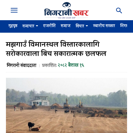
गृहपृष्ठ
राजनीति
समाज
स्थानीय सरकार
निगरान
समाचार
विचार
मझगाउँ विमानस्थल विस्तारकालागि
सरोकारवाला बिच सकारात्मक छलफल
२०८२ बैशाख १६
निगरानी संवाददाता
प्रकाशित: