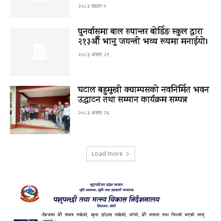
२०८३ साउन १
पुनर्वासमा बाल रुपान्तर बोर्डिङ स्कुल द्धारा
२१३औँ भानु जयन्ती भव्य रूपमा मनाईयो।
२०८३ असार २९
घटाल बहुमुखी क्याम्पसको नवनिर्मित भवन
उद्घाटन तथा सम्मान कार्यक्रम सम्पन्न
२०८३ असार २६
Load more