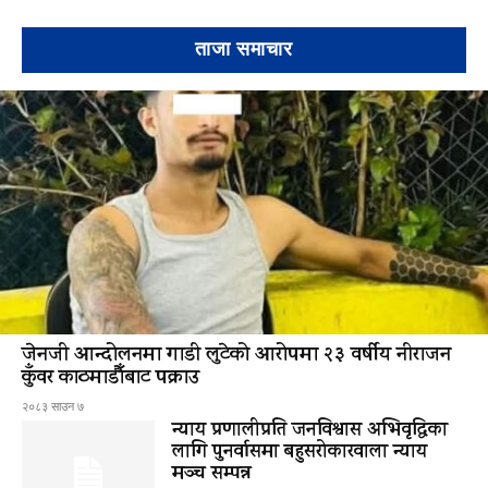
ताजा समाचार
जेनजी आन्दोलनमा गाडी लुटेको आरोपमा २३ वर्षीय नीराजन
कुँवर काठमाडौँबाट पक्राउ
२०८३ साउन ७
न्याय प्रणालीप्रति जनविश्वास अभिवृद्धिका
लागि पुनर्वासमा बहुसरोकारवाला न्याय
मञ्च सम्पन्न