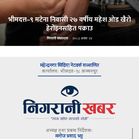
भीमदत्त–९ मटेना निवासी २७ वर्षीय महेश ओड खैरो
हेरोइनसहित पक्राउ
निगरानी संवाददाता
-
२०८३ असार २४
महेन्द्रनगर मिडिया नेटवर्क सञ्चालित
कार्यालयः भीमदत्त–१८ कञ्चनपुर
अध्यक्ष तथा प्रबन्ध निर्देशकः
मनोज प्रसाद भट्ट