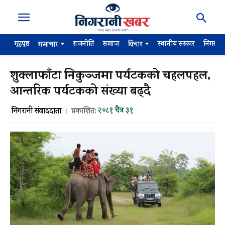
गृहपृष्ठ
राजनीति
समाज
स्थानीय सरकार
निगरान
समाचार
विचार
शुक्लाफाँटा निकुञ्जमा पर्यटकको चहलपहल,
आन्तरिक पर्यटकको संख्या बढ्दै
२०८१ चैत्र ३१
निगरानी संवाददाता
प्रकाशित: