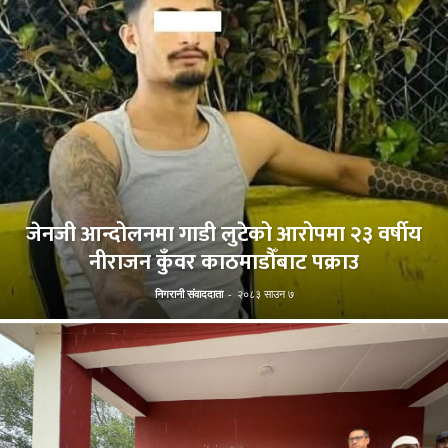
जेनजी आन्दोलनमा गाडी लुटेको आरोपमा २३ वर्षीय
नीराजन कुँवर काठमाडौँबाट पक्राउ
निगरानी संवाददाता
-
२०८३ साउन ७