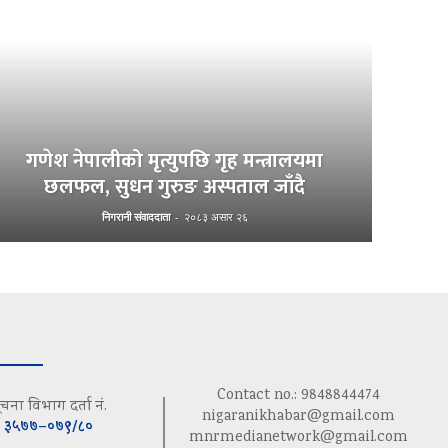
गणेश नेपालीको मृत्युपछि गृह मन्त्रालयमा
छलफल, सुधन गुरुङ अस्पताल जाँदै
निगरानी संवाददाता
-
२०८३ असार २६
Contact no.: 9848844474
ूचना विभाग दर्ता नं.
nigaranikhabar@gmail.com
३५७७–०७९/८०
mnrmedianetwork@gmail.com