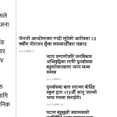
बसले
 जना
जेनजी आन्दोलनमा गाडी लुटेको आरोपमा २३
िङ
वर्षीय नीराजन कुँवर काठमाडौँबाट पक्राउ
वार
२०८३ साउन ७
न्याय प्रणालीप्रति जनविश्वास
४४
अभिवृद्धिका लागि पुनर्वासमा
बहुसरोकारवाला न्याय मञ्च
सम्पन्न
२०८३ साउन १
रु
पुनर्वासमा बाल रुपान्तर बोर्डिङ
स्कुल द्धारा २१३औँ भानु जयन्ती
लागि
भव्य रूपमा मनाईयो।
िनिक
२०८३ असार २९
घटाल बहुमुखी क्याम्पसको