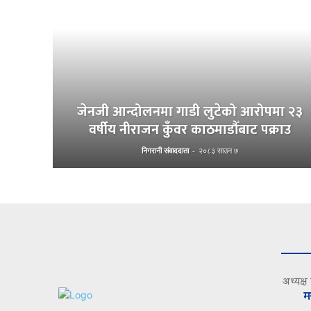
जेनजी आन्दोलनमा गाडी लुटेको आरोपमा २३
वर्षीय नीराजन कुँवर काठमाडौँबाट पक्राउ
निगरानी संवाददाता
-
२०८३ साउन ७
अध्यक्ष
म