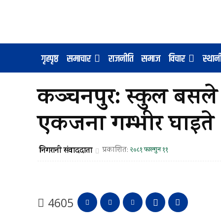
गृहपृष्ठ
समाचार
राजनीति
समाज
विचार
स्था
कञ्चनपुर: स्कुल बसल
एकजना गम्भीर घाइते
निगरानी संवाददाता
प्रकाशित:
२०८१ फाल्गुन ११
4605