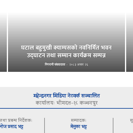
घटाल बहुमुखी क्याम्पसको नवनिर्मित भवन
उद्घाटन तथा सम्मान कार्यक्रम सम्पन्न
निगरानी संवाददाता
-
२०८३ असार २६
महेन्द्रनगर मिडिया नेटवर्क सञ्चालित
कार्यालयः भीमदत्त–१८ कञ्चनपुर
 तथा प्रबन्ध निर्देशकः
सम्पादकः
स
नोज प्रसाद भट्ट
मेनुका भट्ट