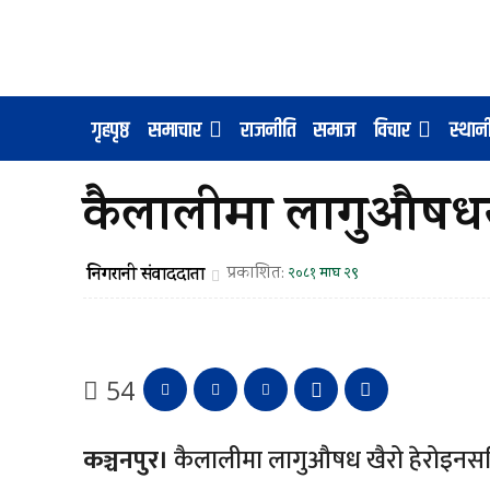
गृहपृष्ठ
समाचार
राजनीति
समाज
विचार
स्था
कैलालीमा लागुऔषधसह
निगरानी संवाददाता
प्रकाशित:
२०८१ माघ २९
54
कञ्चनपुर।
कैलालीमा लागुऔषध खैरो हेरोइनसहि