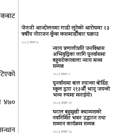
जिकबाट
जेनजी आन्दोलनमा गाडी लुटेको आरोपमा २३
वर्षीय नीराजन कुँवर काठमाडौँबाट पक्राउ
२०८३ साउन ७
न्याय प्रणालीप्रति जनविश्वास
अभिवृद्धिका लागि पुनर्वासमा
बहुसरोकारवाला न्याय मञ्च
सम्पन्न
खटिएको
२०८३ साउन १
पुनर्वासमा बाल रुपान्तर बोर्डिङ
स्कुल द्धारा २१३औँ भानु जयन्ती
भव्य रूपमा मनाईयो।
ाम ४७०
२०८३ असार २९
घटाल बहुमुखी क्याम्पसको
नवनिर्मित भवन उद्घाटन तथा
सम्मान कार्यक्रम सम्पन्न
सन्धान
२०८३ असार २६