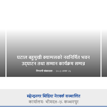
घटाल बहुमुखी क्याम्पसको नवनिर्मित भवन
उद्घाटन तथा सम्मान कार्यक्रम सम्पन्न
निगरानी संवाददाता
-
२०८३ असार २६
महेन्द्रनगर मिडिया नेटवर्क सञ्चालित
कार्यालयः भीमदत्त–१८ कञ्चनपुर