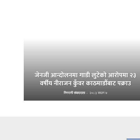
जेनजी आन्दोलनमा गाडी लुटेको आरोपमा २३
वर्षीय नीराजन कुँवर काठमाडौँबाट पक्राउ
निगरानी संवाददाता
-
२०८३ साउन ७