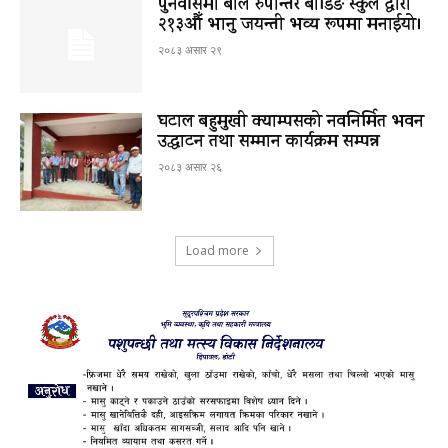
पुनर्वासमा बाल रुपान्तर बोर्डिङ स्कुल द्धारा
२१३औँ भानु जयन्ती भव्य रूपमा मनाईयो।
२०८३ असार २९
घटाल बहुमुखी क्याम्पसको नवनिर्मित भवन
उद्घाटन तथा सम्मान कार्यक्रम सम्पन्न
२०८३ असार २६
Load more