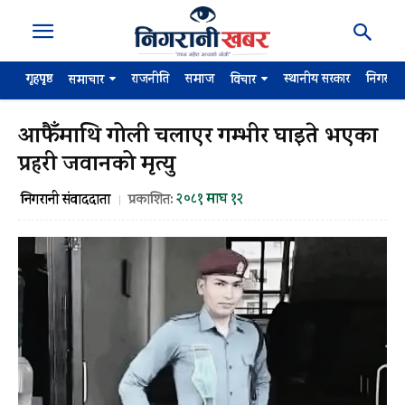
गृहपृष्ठ
राजनीति
समाज
स्थानीय सरकार
निगरान
समाचार
विचार
आफैँमाथि गोली चलाएर गम्भीर घाइते भएका
प्रहरी जवानको मृत्यु
२०८१ माघ १२
निगरानी संवाददाता
प्रकाशित: