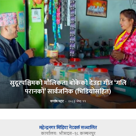
सुदूरपश्चिमको मौलिकता बोकेको देउडा गीत ‘गलि
परानको’ सार्वजनिक (भिडियोसहित)
सन्तोष भट्ट
-
२०८३ जेष्ठ ११
महेन्द्रनगर मिडिया नेटवर्क सञ्चालित
कार्यालयः भीमदत्त–१८ कञ्चनपुर