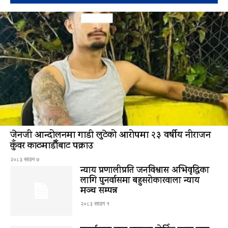
जेनजी आन्दोलनमा गाडी लुटेको आरोपमा २३ वर्षीय नीराजन
कुँवर काठमाडौँबाट पक्राउ
२०८३ साउन ७
न्याय प्रणालीप्रति जनविश्वास अभिवृद्धिका
लागि पुनर्वासमा बहुसरोकारवाला न्याय
मञ्च सम्पन्न
२०८३ साउन १