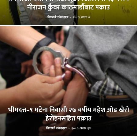
नीराजन कुँवर काठमाडौँबाट पक्राउ
निगरानी संवाददाता
-
२०८३ साउन ७
भीमदत्त–९ मटेना निवासी २७ वर्षीय महेश ओड खैरो
हेरोइनसहित पक्राउ
निगरानी संवाददाता
-
२०८३ असार २४