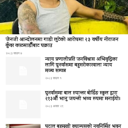
जेनजी आन्दोलनमा गाडी लुटेको आरोपमा २३ वर्षीय नीराजन
कुँवर काठमाडौँबाट पक्राउ
२०८३ साउन ७
न्याय प्रणालीप्रति जनविश्वास अभिवृद्धिका
लागि पुनर्वासमा बहुसरोकारवाला न्याय
मञ्च सम्पन्न
२०८३ साउन १
पुनर्वासमा बाल रुपान्तर बोर्डिङ स्कुल द्धारा
२१३औँ भानु जयन्ती भव्य रूपमा मनाईयो।
२०८३ असार २९
घटाल बहुमुखी क्याम्पसको नवनिर्मित भवन