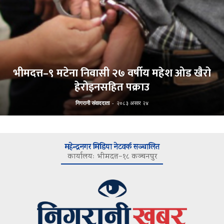
भीमदत्त–९ मटेना निवासी २७ वर्षीय महेश ओड खैरो
हेरोइनसहित पक्राउ
निगरानी संवाददाता
-
२०८३ असार २४
महेन्द्रनगर मिडिया नेटवर्क सञ्चालित
कार्यालयः भीमदत्त–१८ कञ्चनपुर