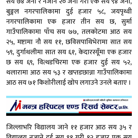
सय ७४ जना र नजाने २० जना गरी एक सय ९४ जना,
बुङ्गल नगरपालिकामा दुई हजार ५८, जयपृथ्वी
नगरपालिकामा एक हजार तीन सय छ, सुर्मा
गाउँपालिकामा पाँच सय ७७, तलकोटमा आठ सय
२५, मष्टामा नौ सय ११, छविसपाथिभेरामा सात सय
५९, दुर्गाथलीमा सात सय ६१, केदारस्यूँमा एक हजार
छ सय ६९, वित्थडचिरमा एक हजार दुई सय ५२,
थलारामा आठ सय ५३ र खप्तडछान्ना गाउँपालिकामा
आठ सय ७१ किशोरीलाई खोप लगाउने उनले बताए ।
जिल्लाभरि विद्यालय जाने ११ हजार आठ सय ३५ र
विद्यालय नजाने दुई सय ९१ गरी १२ हजार एक सय