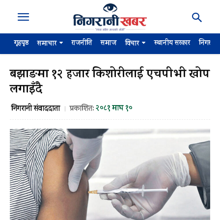
गृहपृष्ठ
राजनीति
समाज
स्थानीय सरकार
निगरान
समाचार
विचार
बझाङमा १२ हजार किशोरीलाई एचपीभी खोप
लगाइँदै
२०८१ माघ १०
निगरानी संवाददाता
प्रकाशित: